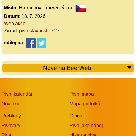
Místo
: Harrachov, Liberecký kraj
Datum
: 18. 7. 2026
Web akce
Zadal
:
pivnislavnosticzCZ
sdílej
na:
Nově na BeerWeb
Pivní kalendář
Pivní mapa
Novinky
Mapa podniků
Přehledy
O pivu
Pivovary
Pivo jako nápoj
Piva
Historie piva