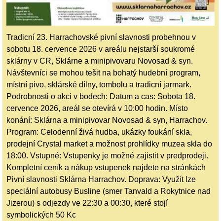
Tradicní 23. Harrachovské pivní slavnosti probehnou v
sobotu 18. cervence 2026 v areálu nejstarší soukromé
sklárny v CR, Sklárne a minipivovaru Novosad & syn.
Návštevníci se mohou tešit na bohatý hudební program,
místní pivo, sklárské dílny, tombolu a tradicní jarmark.
Podrobnosti o akci v bodech: Datum a cas: Sobota 18.
cervence 2026, areál se otevírá v 10:00 hodin. Místo
konání: Sklárna a minipivovar Novosad & syn, Harrachov.
Program: Celodenní živá hudba, ukázky foukání skla,
prodejní Crystal market a možnost prohlídky muzea skla do
18:00. Vstupné: Vstupenky je možné zajistit v predprodeji.
Kompletní ceník a nákup vstupenek najdete na stránkách
Pivní slavnosti Sklárna Harrachov. Doprava: Využít lze
speciální autobusy Busline (smer Tanvald a Rokytnice nad
Jizerou) s odjezdy ve 22:30 a 00:30, které stojí
symbolických 50 Kc