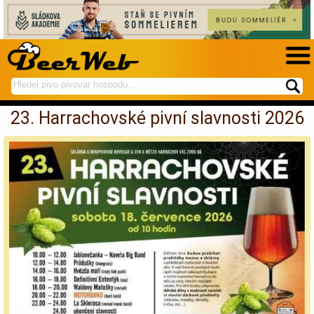
hledej
spustí
na
hledání
23. Harrachovské pivní slavnosti 2026
BeerWeb