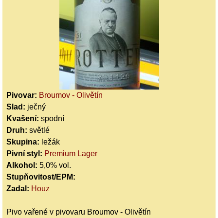
Pivovar:
Broumov - Olivětín
Slad:
ječný
Kvašení:
spodní
Druh:
světlé
Skupina:
ležák
Pivní styl:
Premium Lager
Alkohol:
5,0% vol.
Stupňovitost/EPM:
Zadal:
Houz
Pivo vařené v pivovaru Broumov - Olivětín