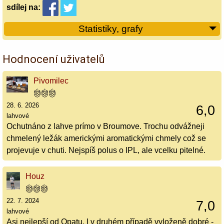
sdílej
na:
Statistiky, grafy
Hodnocení uživatelů
Pivomilec
28. 6. 2026
6,0
lahvové
Ochutnáno z lahve prímo v Broumove. Trochu odvážneji
chmelený ležák americkými aromatickými chmely což se
projevuje v chuti. Nejspíš polus o IPL, ale vcelku pitelné.
Houz
22. 7. 2024
7,0
lahvové
Asi nejlepší od Opatu. I v druhém případě vyloženě dobré -