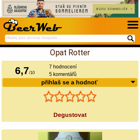
hledej
spustí
na
hledání
Opat Rotter
BeerWeb
7
hodnocení
6,7
/
10
5 komentářů
přihlaš se a hodnoť
Degustovat