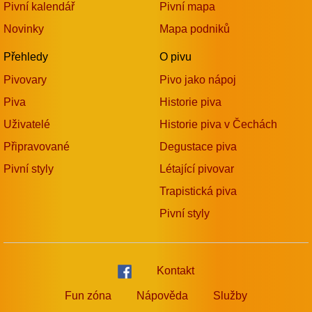
Pivní kalendář
Pivní mapa
Novinky
Mapa podniků
Přehledy
O pivu
Pivovary
Pivo jako nápoj
Piva
Historie piva
Uživatelé
Historie piva v Čechách
Připravované
Degustace piva
Pivní styly
Létající pivovar
Trapistická piva
Pivní styly
Kontakt
Fun zóna
Nápověda
Služby