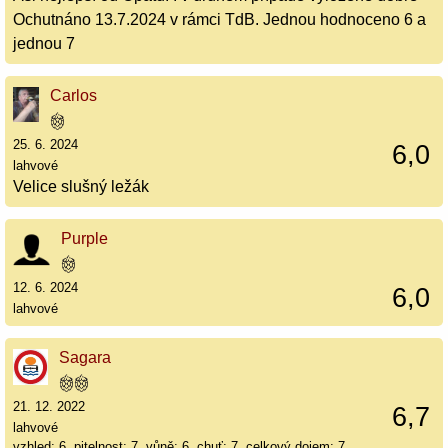
Ochutnáno 13.7.2024 v rámci TdB. Jednou hodnoceno 6 a
jednou 7
Carlos
25. 6. 2024
6,0
lahvové
Velice slušný ležák
Purple
12. 6. 2024
6,0
lahvové
Sagara
21. 12. 2022
6,7
lahvové
vzhled: 6, pitelnost: 7, vůně: 6, chuť: 7, celkový dojem: 7