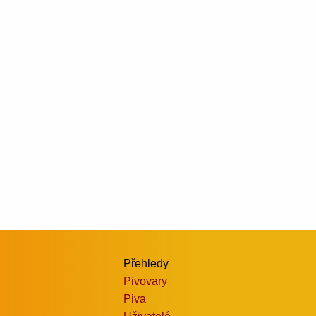
Přehledy
Pivovary
Piva