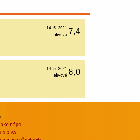
14. 5. 2021
7,4
lahvové
14. 5. 2021
8,0
lahvové
vu
jako nápoj
rie piva