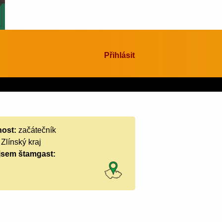
Přihlásit
ost:
začátečník
:
Zlínský kraj
jsem štamgast: