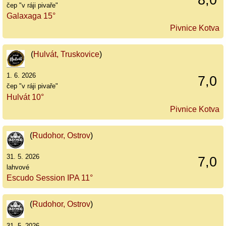
čep "v ráji pivaře"
Galaxaga 15°
Pivnice Kotva
(
Hulvát, Truskovice
)
1. 6. 2026
7,0
čep "v ráji pivaře"
Hulvát 10°
Pivnice Kotva
(
Rudohor, Ostrov
)
31. 5. 2026
7,0
lahvové
Escudo Session IPA 11°
(
Rudohor, Ostrov
)
31. 5. 2026