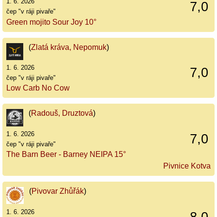
1. 6. 2026
7,0
čep "v ráji pivaře"
Green mojito Sour Joy 10°
(
Zlatá kráva, Nepomuk
)
1. 6. 2026
7,0
čep "v ráji pivaře"
Low Carb No Cow
(
Radouš, Druztová
)
1. 6. 2026
7,0
čep "v ráji pivaře"
The Barn Beer - Barney NEIPA 15°
Pivnice Kotva
(
Pivovar Zhůřák
)
1. 6. 2026
8,0