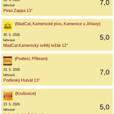
7,0
lahvové
Peso Zappa 13°
(
MadCat, Kamenické pivo, Kamenice u Jihlavy
)
30. 5. 2026
5,0
lahvové
MadCat Kamenický světlý ležák 12°
(
Podlesí, Příbram
)
23. 5. 2026
7,0
lahvové
Podleský Hulvát 13°
(
Krušovice
)
23. 5. 2026
5,0
lahvové