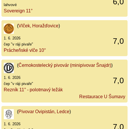
6,0
lahvové
Sovereign 11°
(
Vlček, Horažďovice
)
1. 6. 2026
7,0
čep "v ráji pivaře"
Prácheňské vlče 10°
(
Černokostelecký pivovár (minipivovar Šnajdr)
)
1. 6. 2026
7,0
čep "v ráji pivaře"
Rezník 11° - polotmavý ležák
Restaurace U Šumavy
(
Pivovar Ovipistán, Ledce
)
1. 6. 2026
7,0