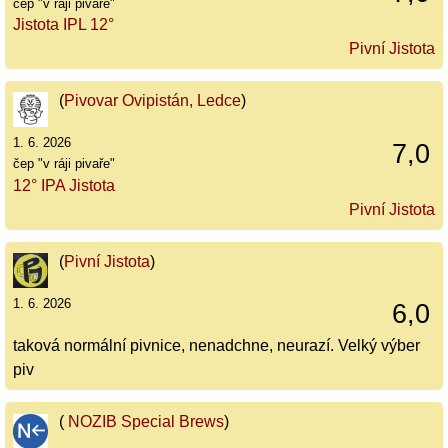
čep "v ráji pivaře"
Jistota IPL 12°
Pivní Jistota
(
Pivovar Ovipistán, Ledce
)
1. 6. 2026
7,0
čep "v ráji pivaře"
12° IPA Jistota
Pivní Jistota
(
Pivní Jistota
)
1. 6. 2026
6,0
taková normální pivnice, nenadchne, neurazí. Velký výber
piv
(
NOZIB Special Brews
)