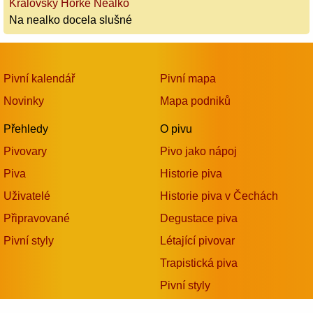
Královsky Hořké Nealko
Na nealko docela slušné
Pivní kalendář
Pivní mapa
Novinky
Mapa podniků
Přehledy
O pivu
Pivovary
Pivo jako nápoj
Piva
Historie piva
Uživatelé
Historie piva v Čechách
Připravované
Degustace piva
Pivní styly
Létající pivovar
Trapistická piva
Pivní styly