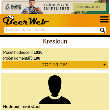
hledej
spustí
na
hledání
Kresloun
BeerWeb
Počet hodnocení:
1036
Počet komentářů:
190
TOP 10 PIV
Hodnost:
pivní skaut