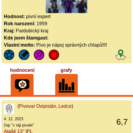
Hodnost:
pivní expert
Rok narození:
1959
Kraj:
Pardubický kraj
Kde jsem štamgast:
Vlastní motto:
Pivo je nápoj správných chlapů!!!!
hodnocení
grafy
(
Pivovar Ovipistán, Ledce
)
4. 12. 2023
6,7
čep "v ráji pivaře"
Atašé 13° IPL