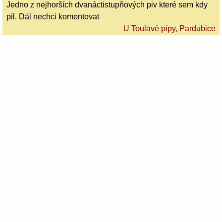
Jedno z nejhorších dvanáctistupňových piv které sem kdy
pil. Dál nechci komentovat
U Toulavé pípy, Pardubice
(
Pivovar Beránek, Stěžery
)
26. 11. 2023
7,7
čep "pod komínem"
Beran 12°
vzhled: 7, pitelnost: 8, vůně: 7, chuť: 8, celkový dojem: 8
restaurace Beránek, Stěžery
(
Pivovar Beránek, Stěžery
)
26. 11. 2023
7,4
čep "pod komínem"
Ovečka 11°
vzhled: 7, pitelnost: 7, vůně: 6, chuť: 8, celkový dojem: 8
restaurace Beránek, Stěžery
(
Pivovar Beránek, Stěžery
)