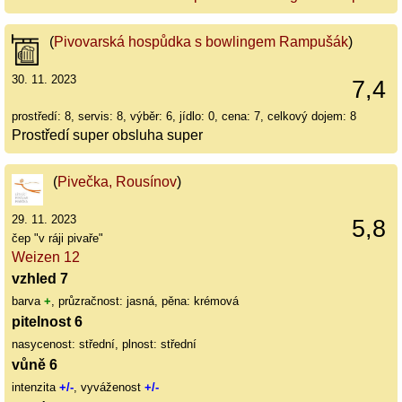
(
Pivovarská hospůdka s bowlingem Rampušák
)
30. 11. 2023
7,4
prostředí: 8, servis: 8, výběr: 6, jídlo: 0, cena: 7, celkový dojem: 8
Prostředí super obsluha super
(
Pivečka, Rousínov
)
29. 11. 2023
5,8
čep "v ráji pivaře"
Weizen 12
vzhled 7
barva
+
, průzračnost: jasná, pěna: krémová
pitelnost 6
nasycenost: střední, plnost: střední
vůně 6
intenzita
+/-
, vyváženost
+/-