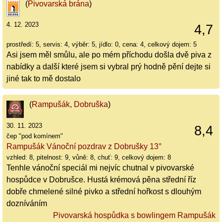
(
Pivovarská brána
)
4. 12. 2023
4,7
prostředí: 5, servis: 4, výběr: 5, jídlo: 0, cena: 4, celkový dojem: 5
Asi jsem měl smůlu, ale po mém příchodu došla dvě piva z
nabídky a další které jsem si vybral prý hodně pění dejte si
jiné tak to mě dostalo
(
Rampušák, Dobruška
)
30. 11. 2023
8,4
čep "pod komínem"
Rampušák Vánoční pozdrav z Dobrušky 13°
vzhled: 8, pitelnost: 9, vůně: 8, chuť: 9, celkový dojem: 8
Tenhle vánoční speciál mi nejvíc chutnal v pivovarské
hospůdce v Dobrušce. Hustá krémová pěna střední říz
dobře chmelené silné pivko a střední hořkost s dlouhým
dozníváním
Pivovarská hospůdka s bowlingem Rampušák