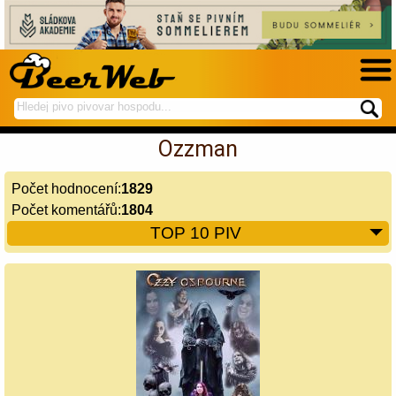
hledej
spustí
na
hledání
Ozzman
BeerWeb
Počet hodnocení:
1829
Počet komentářů:
1804
TOP 10 PIV