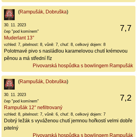
(
Rampušák, Dobruška
)
30. 11. 2023
7,7
čep "pod komínem"
Muderlant 13°
vzhled: 7, pitelnost: 8, vůně: 7, chuť: 8, celkový dojem: 8
Polotmavé pivo s nasládlou karamelovou chutí krémovou
pěnou a má střední říz
Pivovarská hospůdka s bowlingem Rampušák
(
Rampušák, Dobruška
)
30. 11. 2023
7,2
čep "pod komínem"
Rampušák 12° nefiltrovaný
vzhled: 8, pitelnost: 7, vůně: 6, chuť: 8, celkový dojem: 7
Dobrý ležák s vyváženou chutí jemnou hořkostí velmi dobře
pitelný
Pivovarská hospůdka s bowlingem Rampušák