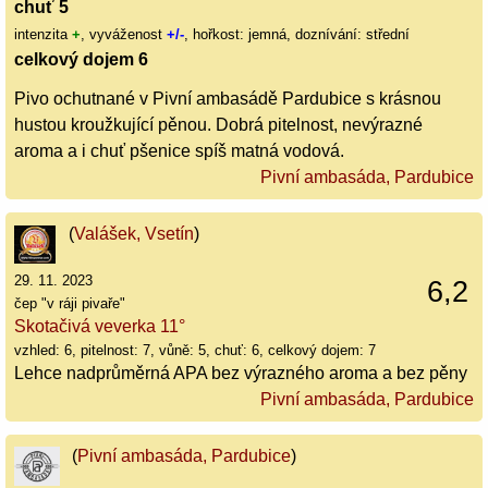
chuť 5
intenzita
+
, vyváženost
+/-
, hořkost: jemná, doznívání: střední
celkový dojem 6
Pivo ochutnané v Pivní ambasádě Pardubice s krásnou
hustou kroužkující pěnou. Dobrá pitelnost, nevýrazné
aroma a i chuť pšenice spíš matná vodová.
Pivní ambasáda, Pardubice
(
Valášek, Vsetín
)
29. 11. 2023
6,2
čep "v ráji pivaře"
Skotačivá veverka 11°
vzhled: 6, pitelnost: 7, vůně: 5, chuť: 6, celkový dojem: 7
Lehce nadprůměrná APA bez výrazného aroma a bez pěny
Pivní ambasáda, Pardubice
(
Pivní ambasáda, Pardubice
)