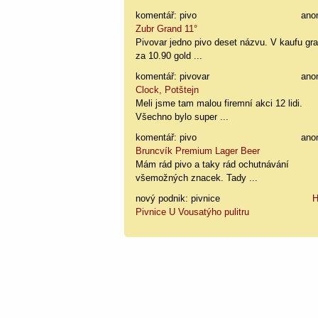
komentář: pivo
ano
Zubr Grand 11°
Pivovar jedno pivo deset názvu. V kaufu gr
za 10.90 gold ...
komentář: pivovar
ano
Clock, Potštejn
Meli jsme tam malou firemní akci 12 lidi.
Všechno bylo super ...
komentář: pivo
ano
Bruncvík Premium Lager Beer
Mám rád pivo a taky rád ochutnávání
všemožných znacek. Tady ...
nový podnik: pivnice
H
Pivnice U Vousatýho pulitru