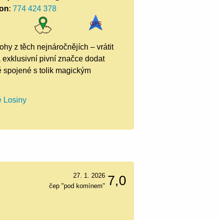
fon
:
774 424 378
ohy z těch nejnáročnějích – vrátit
a exklusivní pivní značce dodat
ě spojené s tolik magickým
é Losiny
27. 1. 2026
7,0
čep "pod komínem"