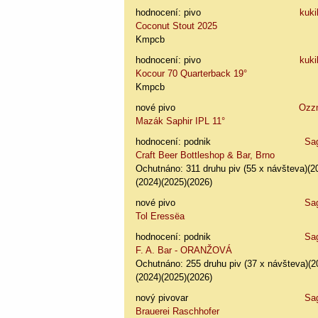
hodnocení: pivo
kuki
Coconut Stout 2025
Kmpcb
hodnocení: pivo
kuki
Kocour 70 Quarterback 19°
Kmpcb
nové pivo
Ozz
Mazák Saphir IPL 11°
hodnocení: podnik
Sa
Craft Beer Bottleshop & Bar, Brno
Ochutnáno: 311 druhu piv (55 x návšteva)(2
(2024)(2025)(2026)
nové pivo
Sa
Tol Eressëa
hodnocení: podnik
Sa
F. A. Bar - ORANŽOVÁ
Ochutnáno: 255 druhu piv (37 x návšteva)(2
(2024)(2025)(2026)
nový pivovar
Sa
Brauerei Raschhofer