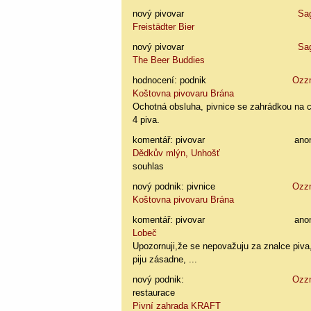
nový pivovar
Sa
Freistädter Bier
nový pivovar
Sa
The Beer Buddies
hodnocení: podnik
Ozz
Koštovna pivovaru Brána
Ochotná obsluha, pivnice se zahrádkou na 
4 piva.
komentář: pivovar
ano
Dědkův mlýn, Unhošť
souhlas
nový podnik: pivnice
Ozz
Koštovna pivovaru Brána
komentář: pivovar
ano
Lobeč
Upozornuji,že se nepovažuju za znalce piva
piju zásadne, ...
nový podnik:
Ozz
restaurace
Pivní zahrada KRAFT