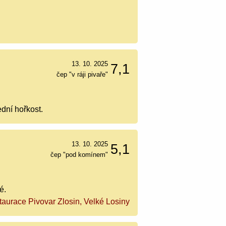
13. 10. 2025
7,1
čep "v ráji pivaře"
ední hořkost.
13. 10. 2025
5,1
čep "pod komínem"
é.
taurace Pivovar Zlosin, Velké Losiny