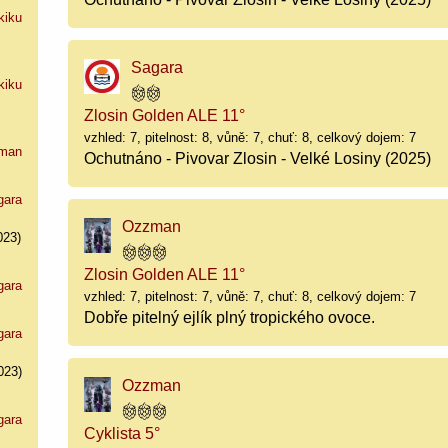
kiku
Sagara
kiku
Zlosin Golden ALE 11°
vzhled: 7, pitelnost: 8, vůně: 7, chuť: 8, celkový dojem: 7
man
Ochutnáno - Pivovar Zlosin - Velké Losiny (2025)
gara
Ozzman
023)
Zlosin Golden ALE 11°
gara
vzhled: 7, pitelnost: 7, vůně: 7, chuť: 8, celkový dojem: 7
Dobře pitelný ejlík plný tropického ovoce.
gara
023)
Ozzman
gara
Cyklista 5°