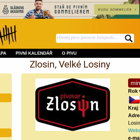
hledej
spustí
na
hledání
APA
PIVNÍ KALENDÁŘ
O PIVU
BeerWeb
Zlosin, Velké Losiny
min
Rok 
Kraj
Adre
Losi
Webo
e-mai