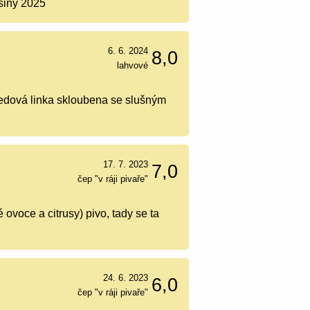
siny 2025
6. 6. 2024
8,0
lahvové
 medová linka skloubena se slušným
17. 7. 2023
7,0
čep "v ráji pivaře"
 ovoce a citrusy) pivo, tady se ta
24. 6. 2023
6,0
čep "v ráji pivaře"