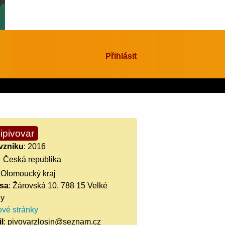
Přihlásit
ipivovar
vzniku
: 2016
Česká republika
: Olomoucký kraj
sa
: Žárovská 10, 788 15 Velké
ny
vé stránky
l
: pivovarzlosin@seznam.cz