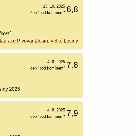
13. 10. 2025
6,8
čep "pod komínem"
kostí .
taurace Pivovar Zlosin, Velké Losiny
4. 8. 2025
7,8
čep "pod komínem"
siny 2025
4. 8. 2025
7,9
čep "pod komínem"