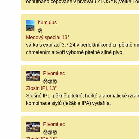
ochutnáno čepované v pivovaru ZLOSYN,Velké Lo
humulus
Medový speciál 13°
várka s expirací 3.7.24 v perfektní kondici, pěkně
chmelením a tvoří výborně pitelné silné pivo
Pivomilec
Zlosin IPL 13°
Slušné IPL, pěkně pitelné, hořké a aromatické (zralé
kombinace stylů (ležák a IPA) vydařila.
Pivomilec