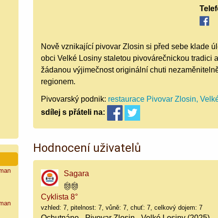
Tele
Nově vznikající pivovar Zlosin si před sebe klade úl
obci Velké Losiny staletou pivovárečnickou tradici 
žádanou výjimečnost originální chuti nezaměniteln
regionem.
Pivovarský podnik:
restaurace Pivovar Zlosin, Velk
sdílej
s přáteli
na:
Hodnocení uživatelů
man
Sagara
Cyklista 8°
man
vzhled: 7, pitelnost: 7, vůně: 7, chuť: 7, celkový dojem: 7
Ochutnáno - Pivovar Zlosin - Velké Losiny (2025)