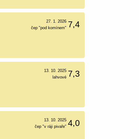
27. 1. 2026
7,4
čep "pod komínem"
13. 10. 2025
7,3
lahvové
13. 10. 2025
4,0
čep "v ráji pivaře"