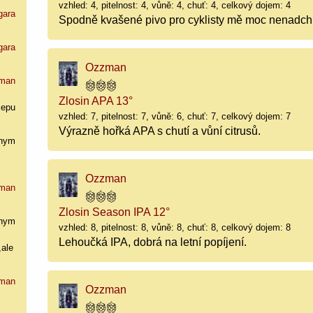
vzhled: 4, pitelnost: 4, vůně: 4, chuť: 4, celkový dojem: 4
gara
Spodně kvašené pivo pro cyklisty mě moc nenadch
gara
Ozzman
man
Zlosin APA 13°
cepu
vzhled: 7, pitelnost: 7, vůně: 6, chuť: 7, celkový dojem: 7
Výrazně hořká APA s chutí a vůní citrusů.
nym
Ozzman
man
Zlosin Season IPA 12°
nym
vzhled: 8, pitelnost: 8, vůně: 8, chuť: 8, celkový dojem: 8
Lehoučká IPA, dobrá na letní popíjení.
,ale
man
Ozzman