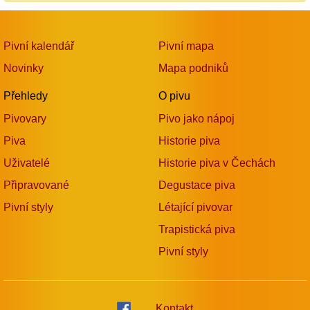
Pivní kalendář
Pivní mapa
Novinky
Mapa podniků
Přehledy
O pivu
Pivovary
Pivo jako nápoj
Piva
Historie piva
Uživatelé
Historie piva v Čechách
Připravované
Degustace piva
Pivní styly
Létající pivovar
Trapistická piva
Pivní styly
Kontakt