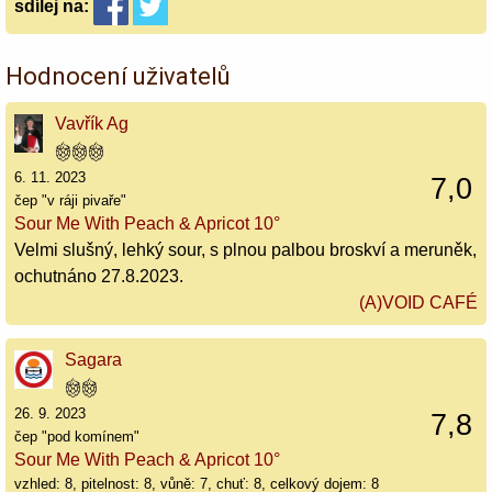
sdílej
na:
Hodnocení uživatelů
Vavřík Ag
6. 11. 2023
7,0
čep "v ráji pivaře"
Sour Me With Peach & Apricot 10°
Velmi slušný, lehký sour, s plnou palbou broskví a meruněk,
ochutnáno 27.8.2023.
(A)VOID CAFÉ
Sagara
26. 9. 2023
7,8
čep "pod komínem"
Sour Me With Peach & Apricot 10°
vzhled: 8, pitelnost: 8, vůně: 7, chuť: 8, celkový dojem: 8