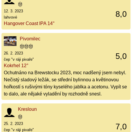
12. 3. 2023
8,0
lahvové
Hangover Coast IPA 14°
Pivomilec
26. 2. 2023
5,0
čep "v ráji pivaře"
Kokrhel 12°
Ochutnáno na Brewstocku 2023, moc nadšený jsem nebyl.
Nečistý sladový ležák, se střední bylinnou a květinovou
hořkostí s rušivými tóny kyselého jablka a acetonu. Vypít se
to dalo, ale nějaké vyladění by rozhodně snesl.
Kresloun
25. 2. 2023
7,0
čep "v ráji pivaře"