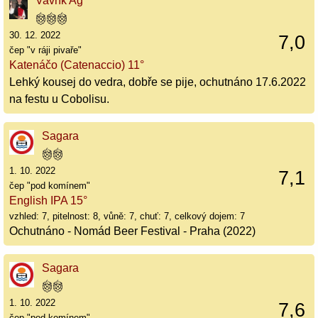
Vavřík Ag
30. 12. 2022
7,0
čep "v ráji pivaře"
Katenáčo (Catenaccio) 11°
Lehký kousej do vedra, dobře se pije, ochutnáno 17.6.2022
na festu u Cobolisu.
Sagara
1. 10. 2022
7,1
čep "pod komínem"
English IPA 15°
vzhled: 7, pitelnost: 8, vůně: 7, chuť: 7, celkový dojem: 7
Ochutnáno - Nomád Beer Festival - Praha (2022)
Sagara
1. 10. 2022
7,6
čep "pod komínem"