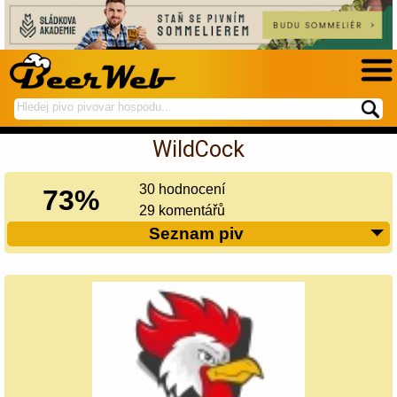
hledej
spustí
na
hledání
WildCock
BeerWeb
30 hodnocení
73%
29 komentářů
Seznam piv