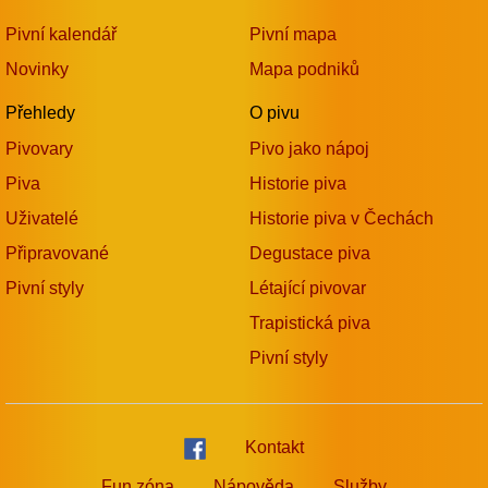
Pivní kalendář
Pivní mapa
Novinky
Mapa podniků
Přehledy
O pivu
Pivovary
Pivo jako nápoj
Piva
Historie piva
Uživatelé
Historie piva v Čechách
Připravované
Degustace piva
Pivní styly
Létající pivovar
Trapistická piva
Pivní styly
Kontakt
Fun zóna
Nápověda
Služby