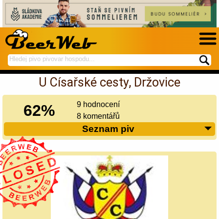
hledej
spustí
na
hledání
U Císařské cesty, Držovice
BeerWeb
9 hodnocení
62%
8 komentářů
Seznam piv