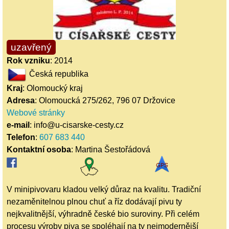
uzavřený
Rok vzniku
: 2014
Česká republika
Kraj
: Olomoucký kraj
Adresa
: Olomoucká 275/262, 796 07 Držovice
Webové stránky
e-mail
: info@u-cisarske-cesty.cz
Telefon
:
607 683 440
Kontaktní osoba
: Martina Šestořádová
V minipivovaru kladou velký důraz na kvalitu. Tradiční
nezaměnitelnou plnou chuť a říz dodávají pivu ty
nejkvalitnější, výhradně české bio suroviny. Při celém
procesu výroby piva se spoléhají na ty nejmodernější