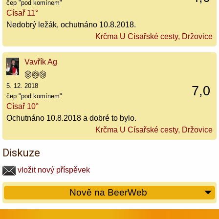
čep "pod komínem"
Císař 11°
Nedobrý ležák, ochutnáno 10.8.2018.
Krčma U Císařské cesty, Držovice
Vavřík Ag
5. 12. 2018
7,0
čep "pod komínem"
Císař 10°
Ochutnáno 10.8.2018 a dobré to bylo.
Krčma U Císařské cesty, Držovice
Diskuze
vložit nový příspěvek
Nově na BeerWeb