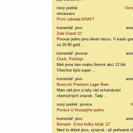
nový podnik:
Ozz
restaurace
Pivní zahrada KRAFT
komentář: pivo
ano
Zubr Grand 11°
Pivovar jedno pivo deset názvu. V kaufu gr
za 10.90 gold ...
komentář: pivovar
ano
Clock, Potštejn
Meli jsme tam malou firemní akci 12 lidi.
Všechno bylo super ...
komentář: pivo
ano
Bruncvík Premium Lager Beer
Mám rád pivo a taky rád ochutnávání
všemožných znacek. Tady ...
nový podnik: pivnice
H
Pivnice U Vousatýho pulitru
komentář: pivo
ano
Bernard - Extra hořký ležák 12°
Není to dobré pivo, výrazná - až prehnaná c