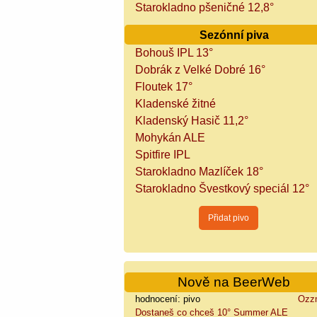
Starokladno pšeničné 12,8°
Sezónní piva
Bohouš IPL 13°
Dobrák z Velké Dobré 16°
Floutek 17°
Kladenské žitné
Kladenský Hasič 11,2°
Mohykán ALE
Spitfire IPL
Starokladno Mazlíček 18°
Starokladno Švestkový speciál 12°
Nově na BeerWeb
hodnocení: pivo
Ozz
Dostaneš co chceš 10° Summer ALE