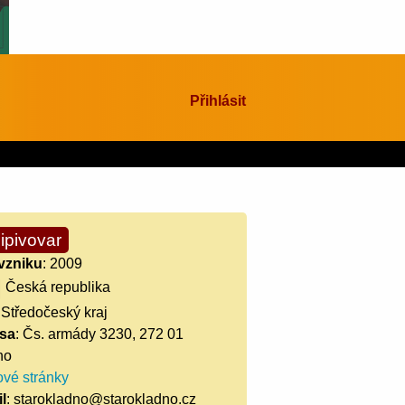
Přihlásit
ipivovar
vzniku
: 2009
Česká republika
 Středočeský kraj
sa
: Čs. armády 3230, 272 01
no
vé stránky
l
: starokladno@starokladno.cz