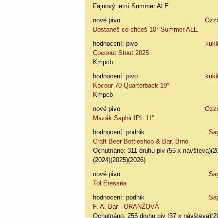
Fajnový letní Summer ALE.
nové pivo
Ozz
Dostaneš co chceš 10° Summer ALE
hodnocení: pivo
kuki
Coconut Stout 2025
Kmpcb
hodnocení: pivo
kuki
Kocour 70 Quarterback 19°
Kmpcb
nové pivo
Ozz
Mazák Saphir IPL 11°
hodnocení: podnik
Sa
Craft Beer Bottleshop & Bar, Brno
Ochutnáno: 311 druhu piv (55 x návšteva)(2
(2024)(2025)(2026)
nové pivo
Sa
Tol Eressëa
hodnocení: podnik
Sa
F. A. Bar - ORANŽOVÁ
Ochutnáno: 255 druhu piv (37 x návšteva)(2