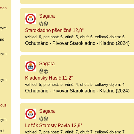
man
Sagara
nym
Starokladno pšeničné 12,8°
vzhled: 6, pitelnost: 6, vůně: 5, chuť: 6, celkový dojem: 6
and
Ochutnáno - Pivovar Starokladno - Kladno (2024)
nym
Sagara
Kladenský Hasič 11,2°
nym
vzhled: 5, pitelnost: 5, vůně: 4, chuť: 5, celkový dojem: 4
Ochutnáno - Pivovar Starokladno - Kladno (2024)
ouz
Sagara
nym
Ležák Starosty Pavla 12,8°
hut
vzhled: 7, pitelnost: 7, vůně: 7, chuť: 7, celkový dojem: 7