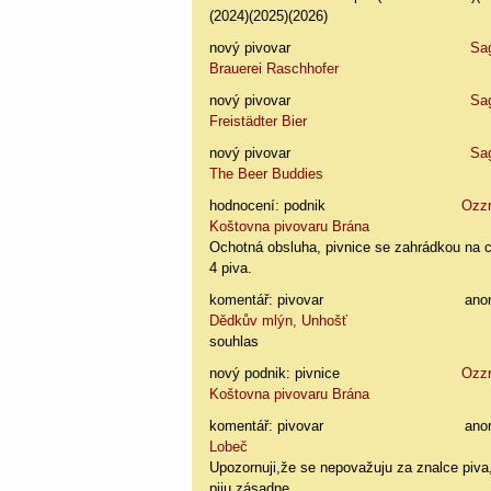
(2024)(2025)(2026)
nový pivovar
Sa
Brauerei Raschhofer
nový pivovar
Sa
Freistädter Bier
nový pivovar
Sa
The Beer Buddies
hodnocení: podnik
Ozz
Koštovna pivovaru Brána
Ochotná obsluha, pivnice se zahrádkou na 
4 piva.
komentář: pivovar
ano
Dědkův mlýn, Unhošť
souhlas
nový podnik: pivnice
Ozz
Koštovna pivovaru Brána
komentář: pivovar
ano
Lobeč
Upozornuji,že se nepovažuju za znalce piva
piju zásadne, ...