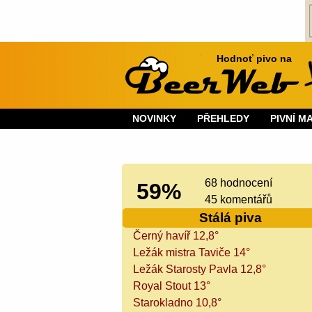
Hodnoť pivo na
NOVINKY
PŘEHLEDY
PIVNÍ M
68 hodnocení
59%
45 komentářů
Stálá piva
Černý havíř 12,8°
Ležák mistra Taviče 14°
Ležák Starosty Pavla 12,8°
Royal Stout 13°
Starokladno 10,8°