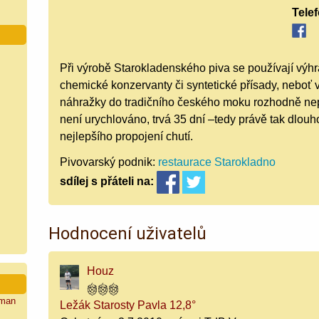
Tele
Při výrobě Starokladenského piva se používají výh
chemické konzervanty či syntetické přísady, neboť v
náhražky do tradičního českého moku rozhodně nep
není urychlováno, trvá 35 dní –tedy právě tak dlou
nejlepšího propojení chutí.
Pivovarský podnik:
restaurace Starokladno
sdílej
s přáteli
na:
Hodnocení uživatelů
Houz
man
Ležák Starosty Pavla 12,8°