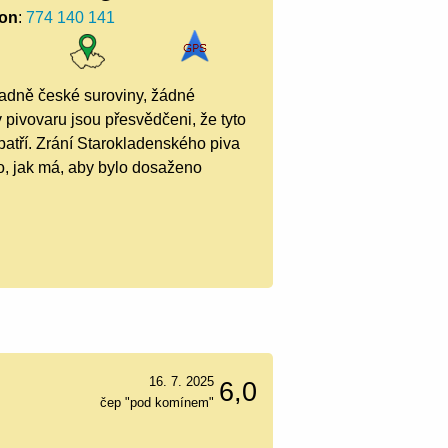
fon
:
774 140 141
radně české suroviny, žádné
 pivovaru jsou přesvědčeni, že tyto
atří. Zrání Starokladenského piva
ho, jak má, aby bylo dosaženo
16. 7. 2025
6,0
čep "pod komínem"