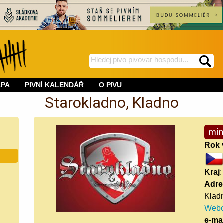
hledej
spustí
na
hledání
APA
PIVNÍ KALENDÁŘ
O PIVU
BeerWeb
Starokladno, Kladno
min
Rok 
Kraj
:
Adre
Klad
Webo
e-mai