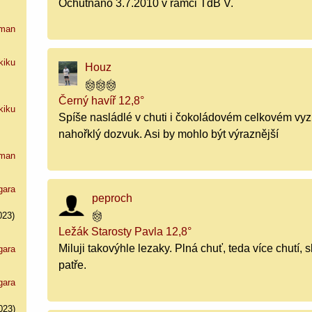
Ochutnáno 3.7.2010 v rámci TdB V.
man
kiku
Houz
Černý havíř 12,8°
kiku
Spíše nasládlé v chuti i čokoládovém celkovém vyz
nahořklý dozvuk. Asi by mohlo být výraznější
man
gara
peproch
023)
Ležák Starosty Pavla 12,8°
Miluji takovýhle lezaky. Plná chuť, teda více chutí,
gara
patře.
gara
023)