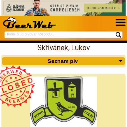
hledej
spustí
na
hledání
Skřivánek, Lukov
BeerWeb
Seznam piv