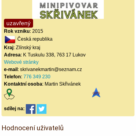
uzavřený
Rok vzniku
: 2015
Česká republika
Kraj
: Zlínský kraj
Adresa
: K Tuskulu 338, 763 17 Lukov
Webové stránky
e-mail
: skrivanekmartin@seznam.cz
Telefon
:
776 349 230
Kontaktní osoba
: Martin Skřivánek
sdílej
na:
Hodnocení uživatelů