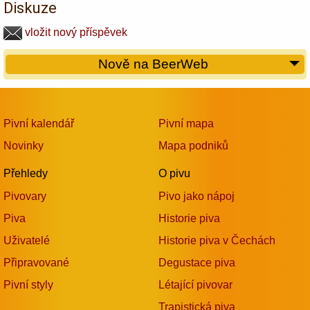
Diskuze
vložit nový příspěvek
Nově na BeerWeb
Pivní kalendář
Pivní mapa
Novinky
Mapa podniků
Přehledy
O pivu
Pivovary
Pivo jako nápoj
Piva
Historie piva
Uživatelé
Historie piva v Čechách
Připravované
Degustace piva
Pivní styly
Létající pivovar
Trapistická piva