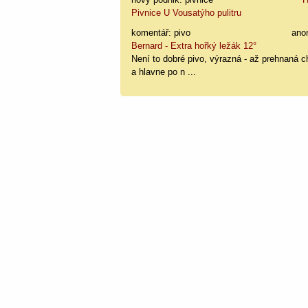
Pivnice U Vousatýho pulitru
komentář: pivo
ano
Bernard - Extra hořký ležák 12°
Není to dobré pivo, výrazná - až prehnaná c
a hlavne po n ...