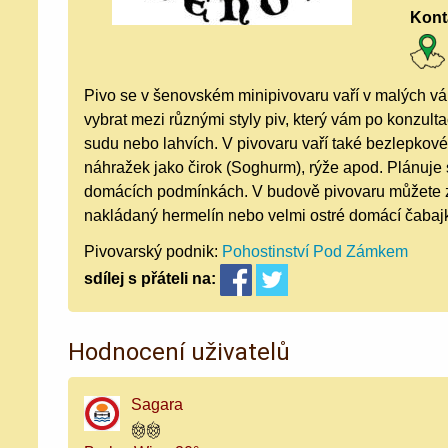
Kont
Pivo se v šenovském minipivovaru vaří v malých 
vybrat mezi různými styly piv, který vám po konzulta
sudu nebo lahvích. V pivovaru vaří také bezlepkov
náhražek jako čirok (Soghurm), rýže apod. Plánuje 
domácích podmínkách. V budově pivovaru můžete za
nakládaný hermelín nebo velmi ostré domácí čabaj
Pivovarský podnik:
Pohostinství Pod Zámkem
sdílej
s přáteli
na:
Hodnocení uživatelů
Sagara