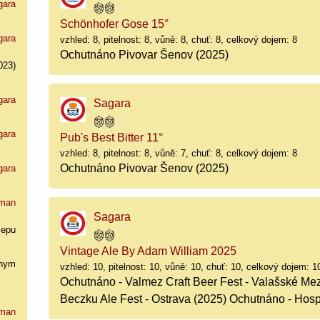
gara
Schönhofer Gose 15°
gara
vzhled: 8, pitelnost: 8, vůně: 8, chuť: 8, celkový dojem: 8
Ochutnáno Pivovar Šenov (2025)
023)
gara
Sagara
gara
Pub's Best Bitter 11°
vzhled: 8, pitelnost: 8, vůně: 7, chuť: 8, celkový dojem: 8
Ochutnáno Pivovar Šenov (2025)
gara
man
Sagara
cepu
Vintage Ale By Adam William 2025
nym
vzhled: 10, pitelnost: 10, vůně: 10, chuť: 10, celkový dojem: 1
Ochutnáno - Valmez Craft Beer Fest - Valašské Mez
Beczku Ale Fest - Ostrava (2025) Ochutnáno - Hos
man