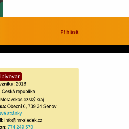
Přihlásit
ipivovar
vzniku
: 2018
Česká republika
 Moravskoslezský kraj
sa
: Obecní 6, 739 34 Šenov
vé stránky
l
: info@mr-sladek.cz
fon
:
774 249 570