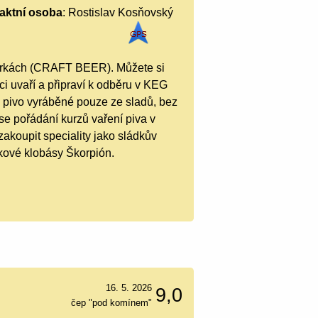
aktní osoba
: Rostislav Kosňovský
várkách (CRAFT BEER). Můžete si
ci uvaří a připraví k odběru v KEG
é pivo vyráběné pouze ze sladů, bez
se pořádání kurzů vaření piva v
koupit speciality jako sládkův
kové klobásy Škorpión.
16. 5. 2026
9,0
čep "pod komínem"