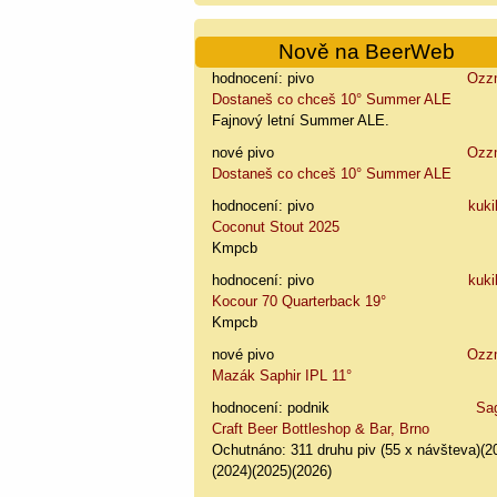
Nově na BeerWeb
hodnocení: pivo
Ozz
Dostaneš co chceš 10° Summer ALE
Fajnový letní Summer ALE.
nové pivo
Ozz
Dostaneš co chceš 10° Summer ALE
hodnocení: pivo
kuki
Coconut Stout 2025
Kmpcb
hodnocení: pivo
kuki
Kocour 70 Quarterback 19°
Kmpcb
nové pivo
Ozz
Mazák Saphir IPL 11°
hodnocení: podnik
Sa
Craft Beer Bottleshop & Bar, Brno
Ochutnáno: 311 druhu piv (55 x návšteva)(2
(2024)(2025)(2026)