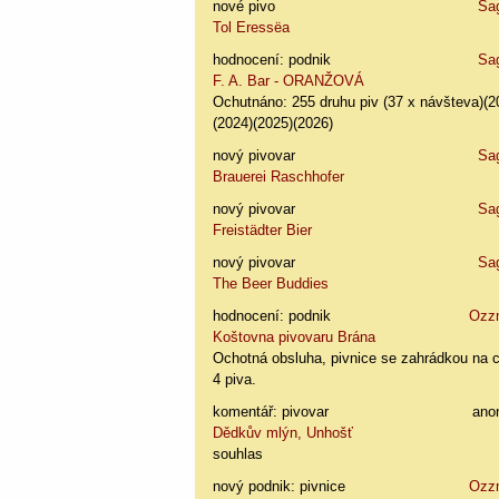
nové pivo
Sa
Tol Eressëa
hodnocení: podnik
Sa
F. A. Bar - ORANŽOVÁ
Ochutnáno: 255 druhu piv (37 x návšteva)(2
(2024)(2025)(2026)
nový pivovar
Sa
Brauerei Raschhofer
nový pivovar
Sa
Freistädter Bier
nový pivovar
Sa
The Beer Buddies
hodnocení: podnik
Ozz
Koštovna pivovaru Brána
Ochotná obsluha, pivnice se zahrádkou na 
4 piva.
komentář: pivovar
ano
Dědkův mlýn, Unhošť
souhlas
nový podnik: pivnice
Ozz