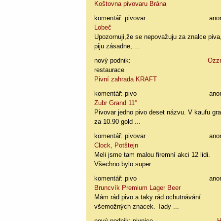
Koštovna pivovaru Brána
komentář: pivovar
ano
Lobeč
Upozornuji,že se nepovažuju za znalce piva
piju zásadne, ...
nový podnik:
Ozz
restaurace
Pivní zahrada KRAFT
komentář: pivo
ano
Zubr Grand 11°
Pivovar jedno pivo deset názvu. V kaufu gr
za 10.90 gold ...
komentář: pivovar
ano
Clock, Potštejn
Meli jsme tam malou firemní akci 12 lidi.
Všechno bylo super ...
komentář: pivo
ano
Bruncvík Premium Lager Beer
Mám rád pivo a taky rád ochutnávání
všemožných znacek. Tady ...
nový podnik: pivnice
H