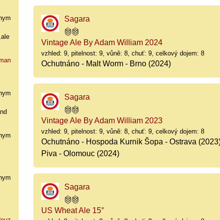
nym
Sagara
,ale
Vintage Ale By Adam William 2024
vzhled: 9, pitelnost: 9, vůně: 8, chuť: 9, celkový dojem: 8
man
Ochutnáno - Malt Worm - Brno (2024)
nym
Sagara
and
Vintage Ale By Adam William 2023
vzhled: 9, pitelnost: 9, vůně: 8, chuť: 9, celkový dojem: 8
nym
Ochutnáno - Hospoda Kurnik Šopa - Ostrava (2023
Piva - Olomouc (2024)
nym
Sagara
US Wheat Ale 15°
ouz