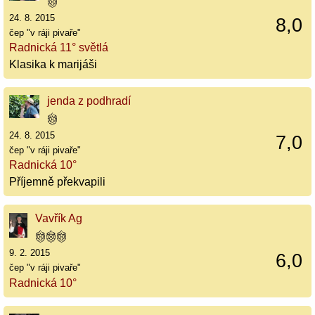
24. 8. 2015
8,0
čep "v ráji pivaře"
Radnická 11° světlá
Klasika k marijáši
jenda z podhradí
24. 8. 2015
7,0
čep "v ráji pivaře"
Radnická 10°
Příjemně překvapili
Vavřík Ag
9. 2. 2015
6,0
čep "v ráji pivaře"
Radnická 10°