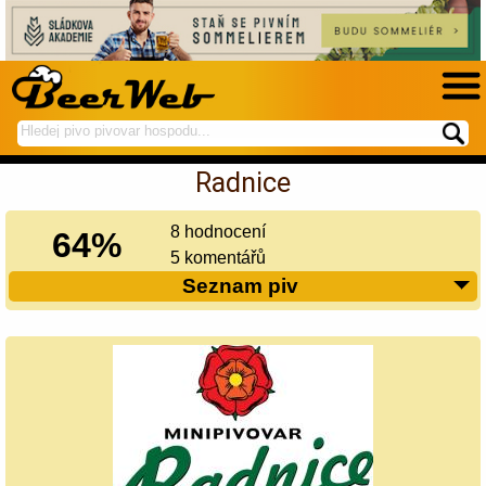
hledej
spustí
na
hledání
Radnice
BeerWeb
8 hodnocení
64%
5 komentářů
Seznam piv