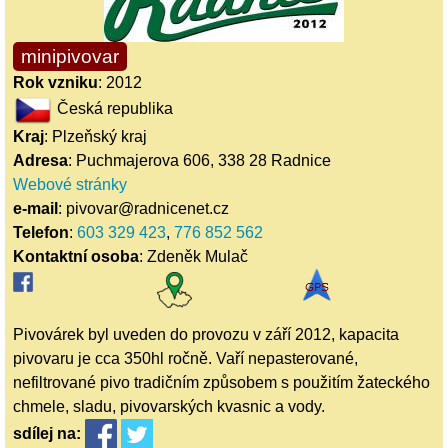
minipivovar
Rok vzniku
: 2012
Česká republika
Kraj
: Plzeňský kraj
Adresa
: Puchmajerova 606, 338 28 Radnice
Webové stránky
e-mail
: pivovar@radnicenet.cz
Telefon
:
603 329 423
,
776 852 562
Kontaktní osoba
: Zdeněk Mulač
Pivovárek byl uveden do provozu v září 2012, kapacita
pivovaru je cca 350hl ročně. Vaří nepasterované,
nefiltrované pivo tradičním způsobem s použitím žateckého
chmele, sladu, pivovarských kvasnic a vody.
sdílej
na: