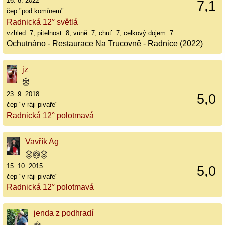
16. 8. 2022
7,1
čep "pod komínem"
Radnická 12° světlá
vzhled: 7, pitelnost: 8, vůně: 7, chuť: 7, celkový dojem: 7
Ochutnáno - Restaurace Na Trucovně - Radnice (2022)
jz
23. 9. 2018
5,0
čep "v ráji pivaře"
Radnická 12° polotmavá
Vavřík Ag
15. 10. 2015
5,0
čep "v ráji pivaře"
Radnická 12° polotmavá
jenda z podhradí