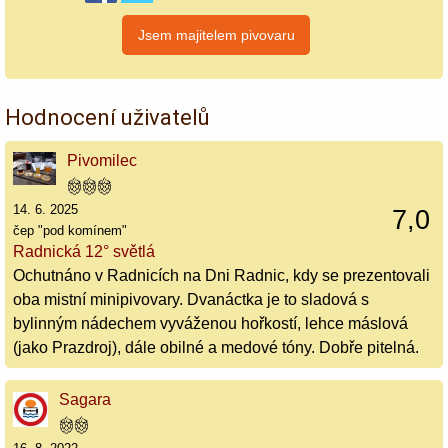
Hodnocení uživatelů
Pivomilec
14. 6. 2025
7,0
čep "pod komínem"
Radnická 12° světlá
Ochutnáno v Radnicích na Dni Radnic, kdy se prezentovali
oba mistní minipivovary. Dvanáctka je to sladová s
bylinným nádechem vyváženou hořkostí, lehce máslová
(jako Prazdroj), dále obilné a medové tóny. Dobře pitelná.
Sagara