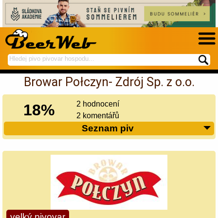
hledej
spustí
na
hledání
Browar Połczyn- Zdrój Sp. z o.o.
BeerWeb
2 hodnocení
18%
2 komentářů
Seznam piv
velký pivovar