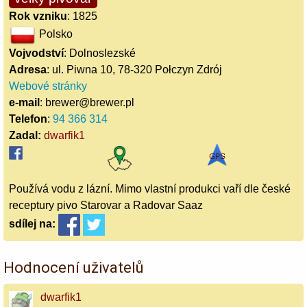
Rok vzniku
: 1825
Polsko
Vojvodství
: Dolnoslezské
Adresa
: ul. Piwna 10, 78-320 Połczyn Zdrój
Webové stránky
e-mail
: brewer@brewer.pl
Telefon
:
94 366 314
Zadal:
dwarfik1
Používá vodu z lázní. Mimo vlastní produkci vaří dle české
receptury pivo Starovar a Radovar Saaz
sdílej
na:
Hodnocení uživatelů
dwarfik1