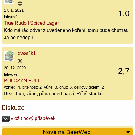
17. 1. 2021
1,0
lahvové
True Rudolf Spiced Lager
Kdo má rád odvar z uvedeného koření, tomu bude chutnat.
Já ho nedopil ......
dwarfik1
20. 12. 2020
2,7
lahvové
POŁCZYN FULL
vzhled: 4, pitelnost: 2, vůně: 3, chuť: 3, celkový dojem: 2
Bez chuti, vůně, pěna hned padá. Příliš sladké.
Diskuze
vložit nový příspěvek
Nově na BeerWeb