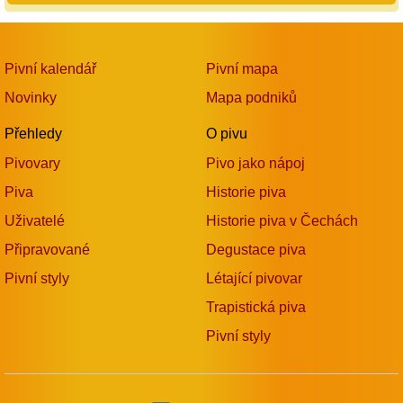
Pivní kalendář
Pivní mapa
Novinky
Mapa podniků
Přehledy
O pivu
Pivovary
Pivo jako nápoj
Piva
Historie piva
Uživatelé
Historie piva v Čechách
Připravované
Degustace piva
Pivní styly
Létající pivovar
Trapistická piva
Pivní styly