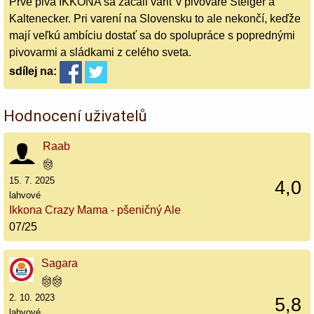
Prvé pivá IKKONA sa začali variť v pivovare Steiger a
Kaltenecker. Pri varení na Slovensku to ale nekončí, keďže
mají veľkú ambíciu dostať sa do spolupráce s poprednými
pivovarmi a sládkami z celého sveta.
sdílej
na:
Hodnocení uživatelů
Raab
15. 7. 2025
4,0
lahvové
Ikkona Crazy Mama - pšeničný Ale
07/25
Sagara
2. 10. 2023
5,8
lahvové