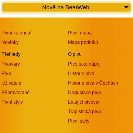
Nově na BeerWeb
Pivní kalendář
Pivní mapa
Novinky
Mapa podniků
Přehledy
O pivu
Pivovary
Pivo jako nápoj
Piva
Historie piva
Uživatelé
Historie piva v Čechách
Připravované
Degustace piva
Pivní styly
Létající pivovar
Trapistická piva
Pivní styly