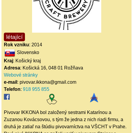
létající
Rok vzniku
: 2014
Slovensko
Kraj
: Košický kraj
Adresa
: Košická 16, 048 01 Rožňava
Webové stránky
e-mail
: pivovar.ikkona@gmail.com
Telefon
:
918 955 855
Pivovar IKKONA bol založený sestrami Katarínou a
Zuzanou Kovácsovou, s tým že jedna z nich riadi firmu, a
druhá je zatiaľ na štúdiu pivovarníctva na VŠCHT v Prahe.