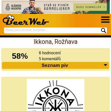
hledej
spustí
na
hledání
Ikkona, Rožňava
BeerWeb
6 hodnocení
58%
5 komentářů
Seznam piv