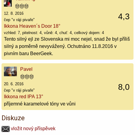
12. 8. 2016
4,3
čep "v ráji pivaře"
Ikkona Heaven´s Door 18°
vzhled: 7, pitelnost: 4, vůně: 4, chuť: 4, celkový dojem: 4
Tento silný ejl ze Slovenska mi moc nejel, snad že byl příliš
silný a poměrně nevyvážený. Ochutnáno 11.8.2016 v
pivním baru BeerGeek.
Pavel
20. 6. 2016
8,0
čep "v ráji pivaře"
Ikkona red IPA 13°
příjemné karamelové tóny ve vůni
Diskuze
vložit nový příspěvek