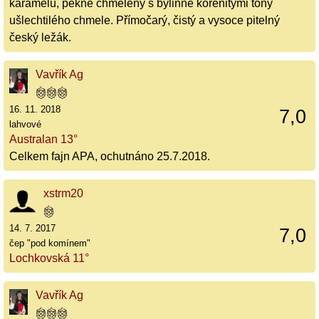
karamelu, pěkně chmelený s bylinně kořenitými tóny
ušlechtilého chmele. Přímočarý, čistý a vysoce pitelný
český ležák.
Vavřík Ag
16. 11. 2018
7,0
lahvové
Australan 13°
Celkem fajn APA, ochutnáno 25.7.2018.
xstrm20
14. 7. 2017
7,0
čep "pod komínem"
Lochkovská 11°
Vavřík Ag