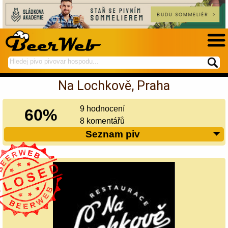
hledej
spustí
na
hledání
Na Lochkově, Praha
BeerWeb
9 hodnocení
60%
8 komentářů
Seznam piv