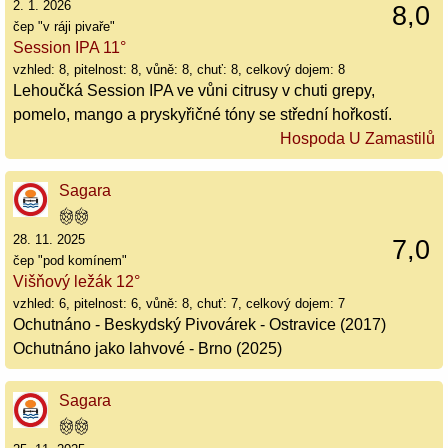
2. 1. 2026
8,0
čep "v ráji pivaře"
Session IPA 11°
vzhled: 8, pitelnost: 8, vůně: 8, chuť: 8, celkový dojem: 8
Lehoučká Session IPA ve vůni citrusy v chuti grepy,
pomelo, mango a pryskyřičné tóny se střední hořkostí.
Hospoda U Zamastilů
Sagara
28. 11. 2025
7,0
čep "pod komínem"
Višňový ležák 12°
vzhled: 6, pitelnost: 6, vůně: 8, chuť: 7, celkový dojem: 7
Ochutnáno - Beskydský Pivovárek - Ostravice (2017)
Ochutnáno jako lahvové - Brno (2025)
Sagara