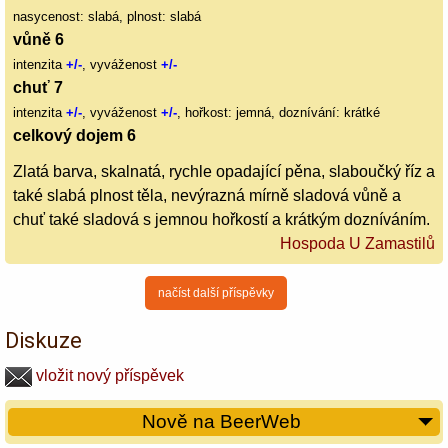
nasycenost: slabá, plnost: slabá
vůně 6
intenzita
+/-
, vyváženost
+/-
chuť 7
intenzita
+/-
, vyváženost
+/-
, hořkost: jemná, doznívání: krátké
celkový dojem 6
Zlatá barva, skalnatá, rychle opadající pěna, slaboučký říz a
také slabá plnost těla, nevýrazná mírně sladová vůně a
chuť také sladová s jemnou hořkostí a krátkým dozníváním.
Hospoda U Zamastilů
načíst další příspěvky
Diskuze
vložit nový příspěvek
Nově na BeerWeb