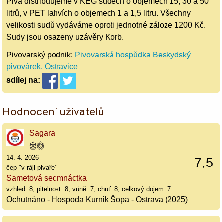
Piva distribuujeme v KEG sudech o objemech 15, 30 a 50
litrů, v PET lahvích o objemech 1 a 1,5 litru. Všechny
velikosti sudů vydáváme oproti jednotné záloze 1200 Kč.
Sudy jsou osazeny uzávěry Korb.
Pivovarský podnik:
Pivovarská hospůdka Beskydský
pivovárek, Ostravice
sdílej
na:
Hodnocení uživatelů
Sagara
14. 4. 2026
7,5
čep "v ráji pivaře"
Sametová sedmnáctka
vzhled: 8, pitelnost: 8, vůně: 7, chuť: 8, celkový dojem: 7
Ochutnáno - Hospoda Kurnik Šopa - Ostrava (2025)