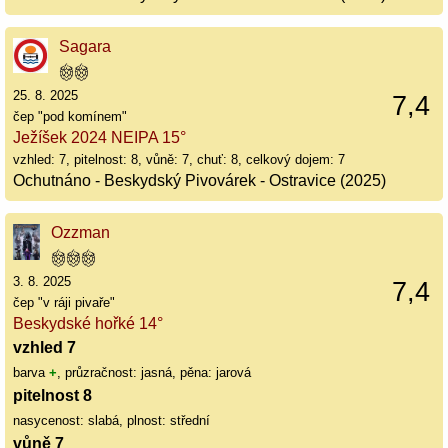
Sagara
25. 8. 2025
7,4
čep "pod komínem"
Ježíšek 2024 NEIPA 15°
vzhled: 7, pitelnost: 8, vůně: 7, chuť: 8, celkový dojem: 7
Ochutnáno - Beskydský Pivovárek - Ostravice (2025)
Ozzman
3. 8. 2025
7,4
čep "v ráji pivaře"
Beskydské hořké 14°
vzhled 7
barva
+
, průzračnost: jasná, pěna: jarová
pitelnost 8
nasycenost: slabá, plnost: střední
vůně 7