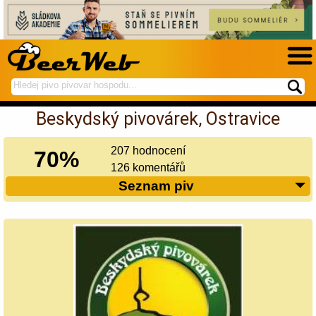
hledej
spustí
na
hledání
Beskydský pivovárek, Ostravice
BeerWeb
207 hodnocení
70%
126 komentářů
Seznam piv