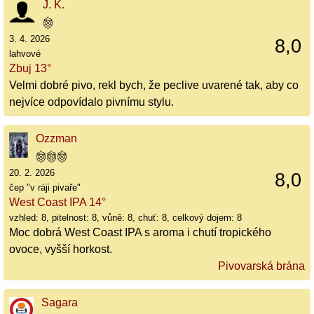
J. K.
3. 4. 2026
8,0
lahvové
Zbuj 13°
Velmi dobré pivo, rekl bych, že peclive uvarené tak, aby co
nejvíce odpovídalo pivnímu stylu.
Ozzman
20. 2. 2026
8,0
čep "v ráji pivaře"
West Coast IPA 14°
vzhled: 8, pitelnost: 8, vůně: 8, chuť: 8, celkový dojem: 8
Moc dobrá West Coast IPA s aroma i chutí tropického
ovoce, vyšší horkost.
Pivovarská brána
Sagara