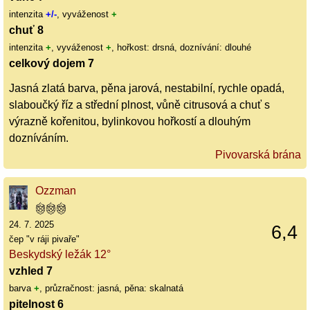
intenzita
+/-
, vyváženost
+
chuť 8
intenzita
+
, vyváženost
+
, hořkost: drsná, doznívání: dlouhé
celkový dojem 7
Jasná zlatá barva, pěna jarová, nestabilní, rychle opadá,
slaboučký říz a střední plnost, vůně citrusová a chuť s
výrazně kořenitou, bylinkovou hořkostí a dlouhým
dozníváním.
Pivovarská brána
Ozzman
24. 7. 2025
6,4
čep "v ráji pivaře"
Beskydský ležák 12°
vzhled 7
barva
+
, průzračnost: jasná, pěna: skalnatá
pitelnost 6