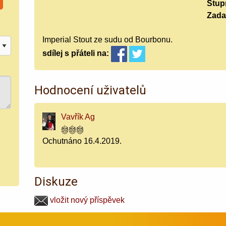
Stup
Zada
Imperial Stout ze sudu od Bourbonu.
sdílej
s přáteli
na:
Hodnocení uživatelů
Vavřík Ag
Ochutnáno 16.4.2019.
Diskuze
vložit nový příspěvek