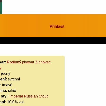
Přihlásit
var:
Rodinný pivovar Zichovec,
y
:
ječný
ení:
svrchní
:
tmavé
ina:
silné
 styl:
Imperial Russian Stout
hol:
10,0% vol.