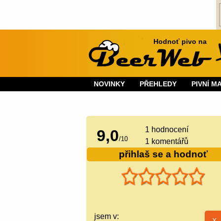
Hodnoť pivo na
NOVINKY
PŘEHLEDY
PIVNÍ M
1
hodnocení
9,0
/
10
1 komentářů
přihlaš se a hodnoť
jsem v: