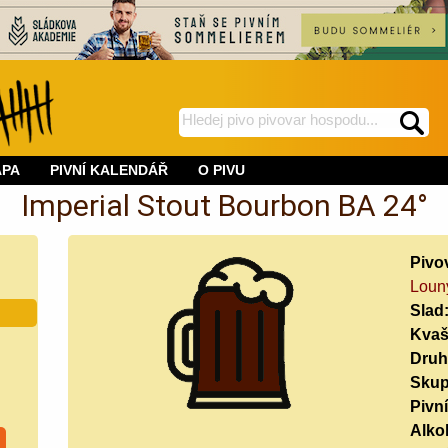
hledej
spustí
na
hledání
APA
PIVNÍ KALENDÁŘ
O PIVU
BeerWeb
Imperial Stout Bourbon BA 24°
Pivo
Loun
Slad
Kvaš
Druh
Skup
Pivní
Alko