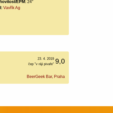
ňovitost/EPM:
24°
l:
Vavřík Ag
23. 4. 2019
9,0
čep "v ráji pivaře"
BeerGeek Bar, Praha