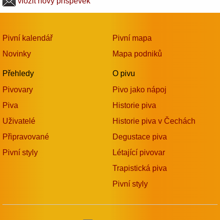
vložit nový příspěvek
Pivní kalendář
Pivní mapa
Novinky
Mapa podniků
Přehledy
O pivu
Pivovary
Pivo jako nápoj
Piva
Historie piva
Uživatelé
Historie piva v Čechách
Připravované
Degustace piva
Pivní styly
Létající pivovar
Trapistická piva
Pivní styly