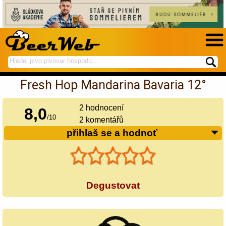
hledej
spustí
na
hledání
Fresh Hop Mandarina Bavaria 12°
BeerWeb
2
hodnocení
8,0
/
10
2 komentářů
přihlaš se a hodnoť
Degustovat