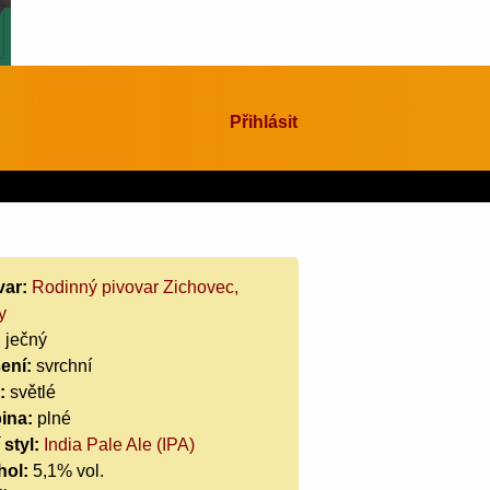
Přihlásit
var:
Rodinný pivovar Zichovec,
y
:
ječný
ení:
svrchní
:
světlé
ina:
plné
 styl:
India Pale Ale (IPA)
hol:
5,1% vol.