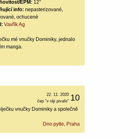
ňovitost/EPM:
12°
ující info:
nepasterizované,
trované, ochucené
l:
Vavřík Ag
íječku mé vnučky Dominiky, jednalo
vím manga.
22. 11. 2020
10
čep "v ráji pivaře"
apíječku vnučky Dominiky a společně
Dno pytle, Praha