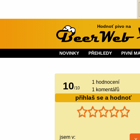
Hodnoť pivo na
NOVINKY
PŘEHLEDY
PIVNÍ M
1
hodnocení
10
/
10
1 komentářů
přihlaš se a hodnoť
jsem v: