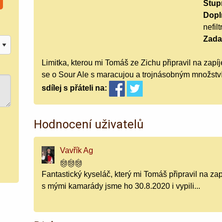
Stup
Doplň
nefil
Zada
Limitka, kterou mi Tomáš ze Zichu připravil na zap
se o Sour Ale s maracujou a trojnásobným množst
sdílej
s přáteli
na:
Hodnocení uživatelů
Vavřík Ag
Fantastický kyseláč, který mi Tomáš připravil na z
s mými kamarády jsme ho 30.8.2020 i vypili...