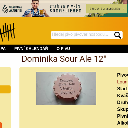
hledej
spustí
na
hledání
APA
PIVNÍ KALENDÁŘ
O PIVU
BeerWeb
Dominika Sour Ale 12°
Pivo
Loun
Slad
Kvaš
Druh
Skup
Pivní
Alko