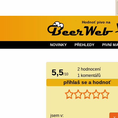
Hodnoť pivo na
NOVINKY
PŘEHLEDY
PIVNÍ M
2
hodnocení
5,5
/
10
1 komentářů
přihlaš se a hodnoť
jsem v: