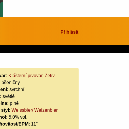
Přihlásit
var:
Klášterní pivovar, Želiv
:
pšeničný
ení:
svrchní
:
světlé
ina:
plné
 styl:
Weissbier/ Weizenbier
hol:
5,0% vol.
ňovitost/EPM:
11°