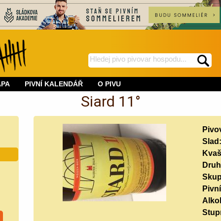
hledej
spustí
na
hledání
APA
PIVNÍ KALENDÁŘ
O PIVU
BeerWeb
Siard 11°
Pivo
Slad
Kvaš
Druh
Skup
Pivní
Alko
Stup