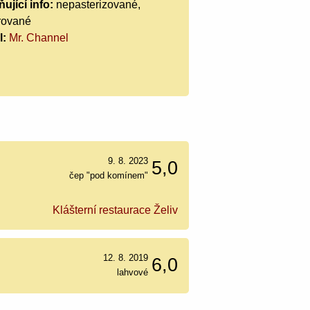
ující info:
nepasterizované,
trované
l:
Mr. Channel
9. 8. 2023
5,0
čep "pod komínem"
Klášterní restaurace Želiv
12. 8. 2019
6,0
lahvové