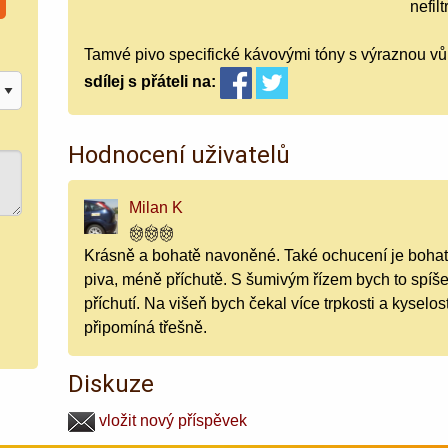
nefil
Tamvé pivo specifické kávovými tóny s výraznou vůn
sdílej
s přáteli
na:
Hodnocení uživatelů
Milan K
Krásně a bohatě navoněné. Také ochucení je bohaté,
piva, méně příchutě. S šumivým řízem bych to spíše
příchutí. Na višeň bych čekal více trpkosti a kyselo
připomíná třešně.
Diskuze
vložit nový příspěvek