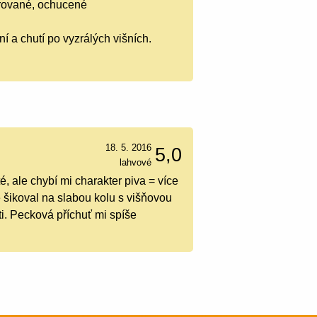
trované, ochucené
í a chutí po vyzrálých višních.
18. 5. 2016
5,0
lahvové
 ale chybí mi charakter piva = více
 šikoval na slabou kolu s višňovou
sti. Pecková příchuť mi spíše