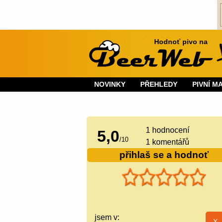
Hodnoť pivo na
NOVINKY
PŘEHLEDY
PIVNÍ M
1
hodnocení
5,0
/
10
1 komentářů
přihlaš se a hodnoť
jsem v: