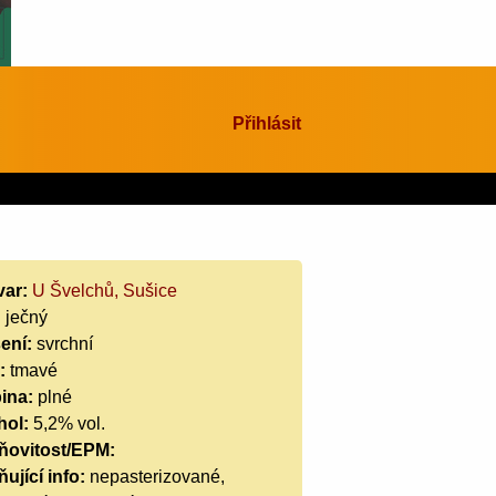
Přihlásit
var:
U Švelchů, Sušice
:
ječný
ení:
svrchní
:
tmavé
ina:
plné
hol:
5,2% vol.
ňovitost/EPM:
ující info:
nepasterizované,