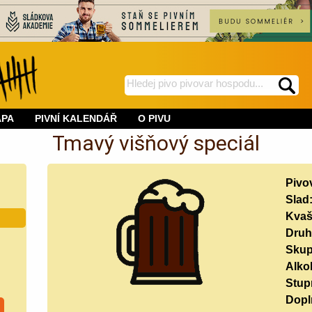
hledej
spustí
na
hledání
APA
PIVNÍ KALENDÁŘ
O PIVU
BeerWeb
Tmavý višňový speciál
Pivo
Slad
Kvaš
Druh
Skup
Alko
Stup
Doplň