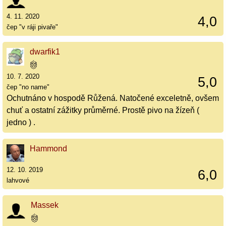
4. 11. 2020
4,0
čep "v ráji pivaře"
dwarfik1
10. 7. 2020
5,0
čep "no name"
Ochutnáno v hospodě Růžená. Natočené exceletně, ovšem
chuť a ostatní zážitky průměrné. Prostě pivo na žízeň (
jedno ) .
Hammond
12. 10. 2019
6,0
lahvové
Massek