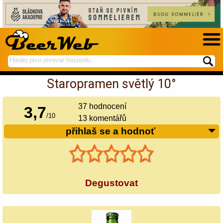
hledej
spustí
na
hledání
Staropramen světlý 10°
BeerWeb
37
hodnocení
3,7
/
10
13 komentářů
přihlaš se a hodnoť
Degustovat