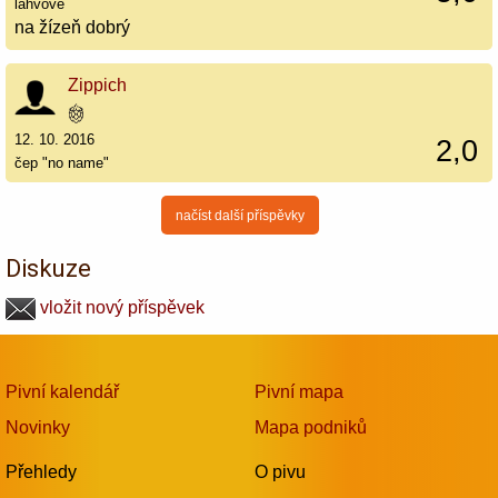
lahvové
na žízeň dobrý
Zippich
12. 10. 2016
2,0
čep "no name"
načíst další příspěvky
Diskuze
vložit nový příspěvek
Pivní kalendář
Pivní mapa
Novinky
Mapa podniků
Přehledy
O pivu