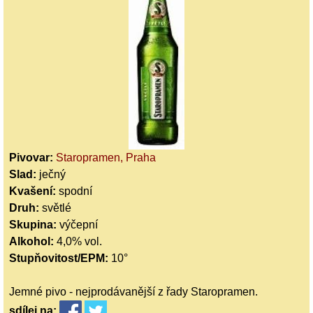
Pivovar:
Staropramen, Praha
Slad:
ječný
Kvašení:
spodní
Druh:
světlé
Skupina:
výčepní
Alkohol:
4,0% vol.
Stupňovitost/EPM:
10°
Jemné pivo - nejprodávanější z řady Staropramen.
sdílej
na: