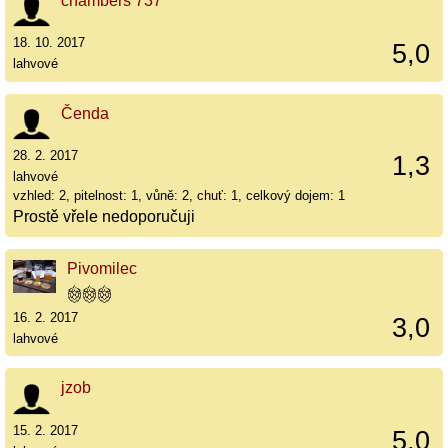
chambers 737
18. 10. 2017
5,0
lahvové
Čenda
28. 2. 2017
1,3
lahvové
vzhled: 2, pitelnost: 1, vůně: 2, chuť: 1, celkový dojem: 1
Prostě vřele nedoporučuji
Pivomilec
16. 2. 2017
3,0
lahvové
jzob
15. 2. 2017
5,0