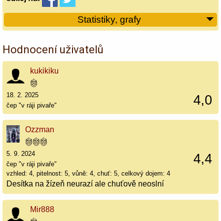
Statistiky, grafy
Hodnocení uživatelů
kukikiku
18. 2. 2025
4,0
čep "v ráji pivaře"
Ozzman
5. 9. 2024
4,4
čep "v ráji pivaře"
vzhled: 4, pitelnost: 5, vůně: 4, chuť: 5, celkový dojem: 4
Desítka na žízeň neurazí ale chuťově neoslní
Mir888