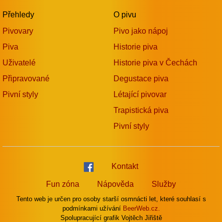
Přehledy
O pivu
Pivovary
Pivo jako nápoj
Piva
Historie piva
Uživatelé
Historie piva v Čechách
Připravované
Degustace piva
Pivní styly
Létající pivovar
Trapistická piva
Pivní styly
Kontakt
Fun zóna
Nápověda
Služby
Tento web je určen pro osoby starší osmnácti let, které souhlasí s
podmínkami užívání
BeerWeb.cz.
Spolupracující grafik Vojtěch Jiřiště