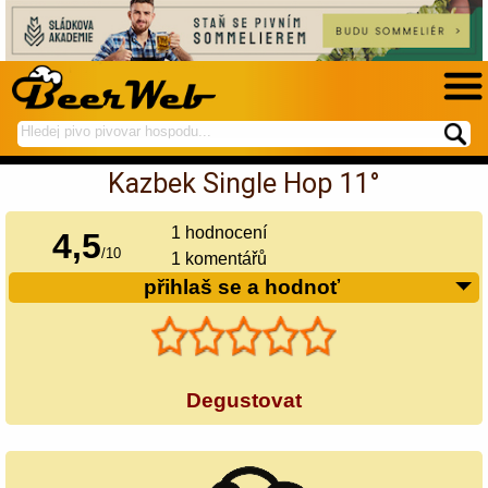
hledej
spustí
na
hledání
Kazbek Single Hop 11°
BeerWeb
1
hodnocení
4,5
/
10
1 komentářů
přihlaš se a hodnoť
Degustovat