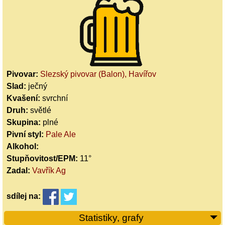
Pivovar:
Slezský pivovar (Balon), Havířov
Slad:
ječný
Kvašení:
svrchní
Druh:
světlé
Skupina:
plné
Pivní styl:
Pale Ale
Alkohol:
Stupňovitost/EPM:
11°
Zadal:
Vavřík Ag
sdílej
na:
Statistiky, grafy