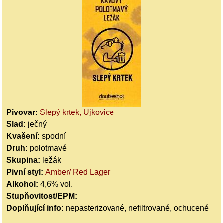
Pivovar:
Slepý krtek, Ujkovice
Slad:
ječný
Kvašení:
spodní
Druh:
polotmavé
Skupina:
ležák
Pivní styl:
Amber/ Red Lager
Alkohol:
4,6% vol.
Stupňovitost/EPM:
Doplňující info:
nepasterizované, nefiltrované, ochucené