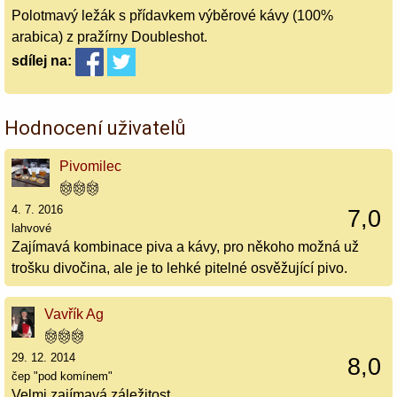
Polotmavý ležák s přídavkem výběrové kávy (100%
arabica) z pražírny Doubleshot.
sdílej
na:
Hodnocení uživatelů
Pivomilec
4. 7. 2016
7,0
lahvové
Zajímavá kombinace piva a kávy, pro někoho možná už
trošku divočina, ale je to lehké pitelné osvěžující pivo.
Vavřík Ag
29. 12. 2014
8,0
čep "pod komínem"
Velmi zajímavá záležitost.