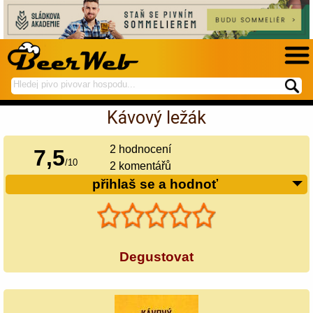
hledej
spustí
na
hledání
Kávový ležák
BeerWeb
2
hodnocení
7,5
/
10
2 komentářů
přihlaš se a hodnoť
Degustovat