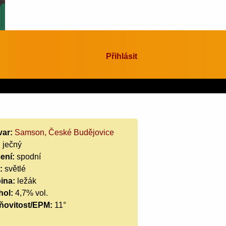
Přihlásit
var:
Samson, České Budějovice
:
ječný
ení:
spodní
:
světlé
ina:
ležák
hol:
4,7% vol.
ňovitost/EPM:
11°