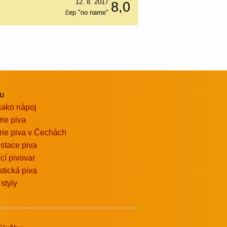
12. 8. 2017
8,0
čep "no name"
vu
jako nápoj
rie piva
rie piva v Čechách
stace piva
ící pivovar
stická piva
 styly