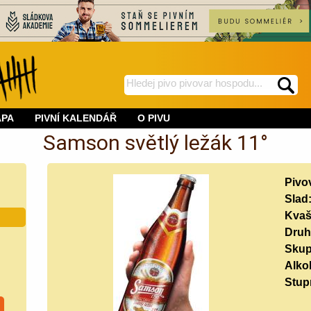
hledej
spustí
na
hledání
APA
PIVNÍ KALENDÁŘ
O PIVU
BeerWeb
Samson světlý ležák 11°
Pivo
Slad
Kvaš
Druh
Skup
Alko
Stup