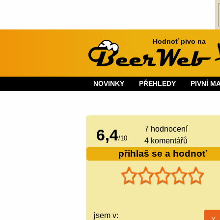
Hodnoť pivo na
NOVINKY
PŘEHLEDY
PIVNÍ M
7
hodnocení
6,4
/
10
4 komentářů
přihlaš se a hodnoť
jsem v: