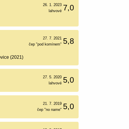
26. 1. 2023
7,0
lahvové
27. 7. 2021
5,8
čep "pod komínem"
vice (2021)
27. 5. 2020
5,0
lahvové
21. 7. 2019
5,0
čep "no name"