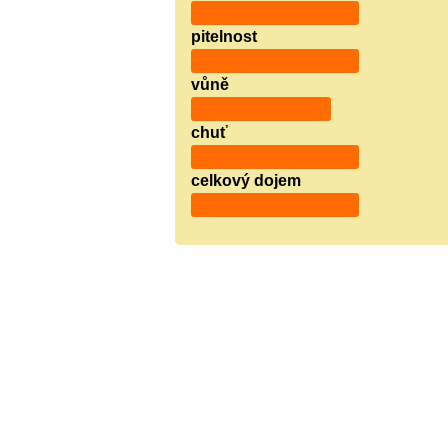
pitelnost
vůně
chuť
celkový dojem