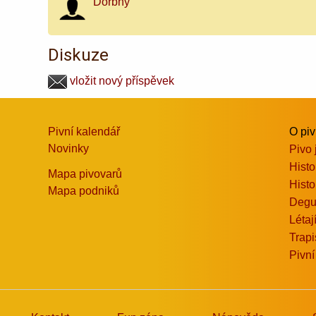
Dorbhy
Diskuze
vložit nový příspěvek
Pivní kalendář
O pi
Novinky
Pivo 
Histo
Mapa pivovarů
Histo
Mapa podniků
Degu
Létaj
Trapi
Pivní