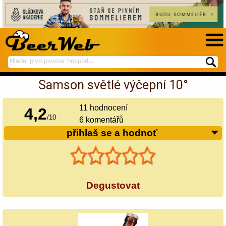
hledej
spustí
na
hledání
Samson světlé výčepní 10°
BeerWeb
11
hodnocení
4,2
/
10
6 komentářů
přihlaš se a hodnoť
Degustovat