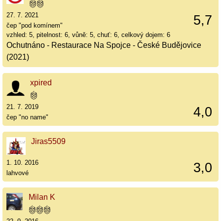
27. 7. 2021
5,7
čep "pod komínem"
vzhled: 5, pitelnost: 6, vůně: 5, chuť: 6, celkový dojem: 6
Ochutnáno - Restaurace Na Spojce - České Budějovice
(2021)
xpired
21. 7. 2019
4,0
čep "no name"
Jiras5509
1. 10. 2016
3,0
lahvové
Milan K