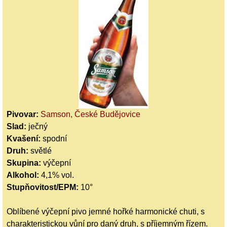
Pivovar:
Samson, České Budějovice
Slad:
ječný
Kvašení:
spodní
Druh:
světlé
Skupina:
výčepní
Alkohol:
4,1% vol.
Stupňovitost/EPM:
10°
Oblíbené výčepní pivo jemné hořké harmonické chuti, s
charakteristickou vůní pro daný druh, s příjemným řízem.