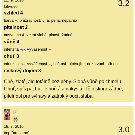
22. 9. 2016
3,2
lahvové
vzhled 4
barva
+
, průzračnost: čirá, pěna: nepatrná
pitelnost 2
nasycenost: velmi slabá, plnost: žádná
vůně 4
intenzita
+/-
, vyváženost
--
chuť 3
intenzita
+/-
, vyváženost
--
, hořkost: ulpívající, doznívání: střední
celkový dojem 3
Čiré, zlaté, ale totálně bez pěny. Slabá vůně po chmelu.
Chuť, spíš pachuť je hořká a nakyslá. Tělo skoro žádné,
pitelnost pro svíravý a zatrpklý pocit slabá.
jz
19. 7. 2016
3,0
čep "no name"