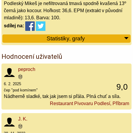
Podleský Mikeš je nefiltrovaná tmavá spodně kvašená 13º
černá jako kocour. Hořkost: 36,6. EPM (extrakt v původní
mladině): 13,6. Barva: 100.
sdílej
na:
Statistiky, grafy
Hodnocení uživatelů
peproch
6. 2. 2025
9,0
čep "pod komínem"
Nádherně sladké, tak jak jsem si přála. Plná chuť a síla.
Restaurant Pivovaru Podlesí, Příbram
J. K.