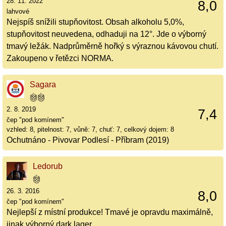
28. 11. 2022
8,0
lahvové
Nejspíš snížili stupňovitost. Obsah alkoholu 5,0%,
stupňovitost neuvedena, odhaduji na 12°. Jde o výborný
tmavý ležák. Nadprůměrně hořký s výraznou kávovou chutí.
Zakoupeno v řetězci NORMA.
Sagara
2. 8. 2019
7,4
čep "pod komínem"
vzhled: 8, pitelnost: 7, vůně: 7, chuť: 7, celkový dojem: 8
Ochutnáno - Pivovar Podlesí - Příbram (2019)
Ledorub
26. 3. 2016
8,0
čep "pod komínem"
Nejlepší z místní produkce! Tmavé je opravdu maximálně,
jinak výborný dark lager.