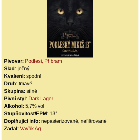
Pivovar:
Podlesí, Příbram
Slad:
ječný
Kvašení:
spodní
Druh:
tmavé
Skupina:
silné
Pivní styl:
Dark Lager
Alkohol:
5,7% vol.
Stupňovitost/EPM:
13°
Doplňující info:
nepasterizované, nefiltrované
Zadal:
Vavřík Ag