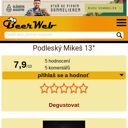
hledej
spustí
na
hledání
Podleský Mikeš 13°
BeerWeb
5
hodnocení
7,9
/
10
5 komentářů
přihlaš se a hodnoť
Degustovat