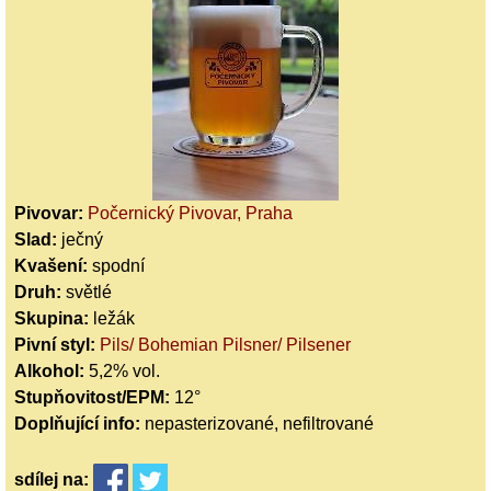
Pivovar:
Počernický Pivovar, Praha
Slad:
ječný
Kvašení:
spodní
Druh:
světlé
Skupina:
ležák
Pivní styl:
Pils/ Bohemian Pilsner/ Pilsener
Alkohol:
5,2% vol.
Stupňovitost/EPM:
12°
Doplňující info:
nepasterizované, nefiltrované
sdílej
na: