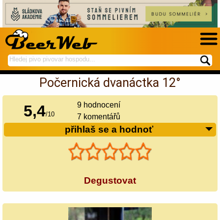
hledej
spustí
na
hledání
Počernická dvanáctka 12°
BeerWeb
9
hodnocení
5,4
/
10
7 komentářů
přihlaš se a hodnoť
Degustovat