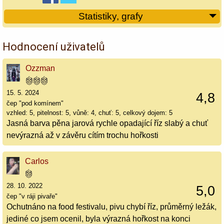
Statistiky, grafy
Hodnocení uživatelů
Ozzman
15. 5. 2024
4,8
čep "pod komínem"
vzhled: 5, pitelnost: 5, vůně: 4, chuť: 5, celkový dojem: 5
Jasná barva pěna jarová rychle opadající říz slabý a chuť
nevýrazná až v závěru cítím trochu hořkosti
Carlos
28. 10. 2022
5,0
čep "v ráji pivaře"
Ochutnáno na food festivalu, pivu chybí říz, průměrný ležák,
jediné co jsem ocenil, byla výrazná hořkost na konci