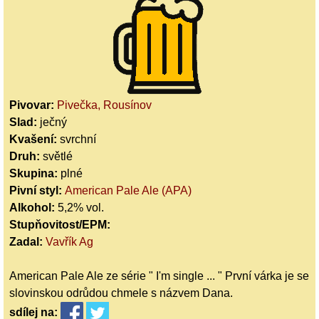
Pivovar:
Pivečka, Rousínov
Slad:
ječný
Kvašení:
svrchní
Druh:
světlé
Skupina:
plné
Pivní styl:
American Pale Ale (APA)
Alkohol:
5,2% vol.
Stupňovitost/EPM:
Zadal:
Vavřík Ag
American Pale Ale ze série " I'm single ... " První várka je se
slovinskou odrůdou chmele s názvem Dana.
sdílej
na: