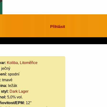
Přihlásit
var:
Koliba, Litoměřice
:
ječný
ení:
spodní
:
tmavé
ina:
ležák
 styl:
Dark Lager
hol:
5,0% vol.
ňovitost/EPM:
12°