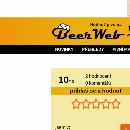
Hodnoť pivo na
NOVINKY
PŘEHLEDY
PIVNÍ M
2
hodnocení
10
/
10
0 komentářů
přihlaš se a hodnoť
jsem v: