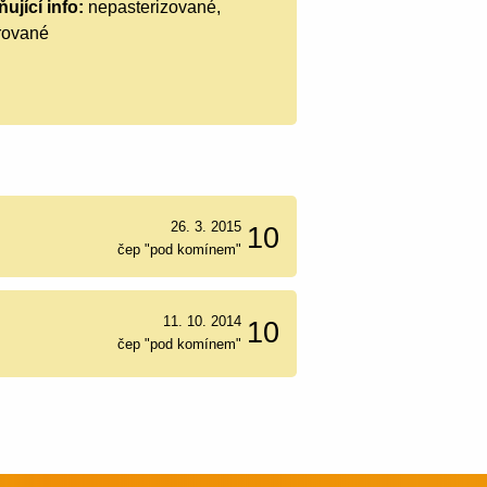
ující info:
nepasterizované,
trované
26. 3. 2015
10
čep "pod komínem"
11. 10. 2014
10
čep "pod komínem"