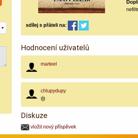
Doplň
nefil
sdílej
s přáteli
na:
Hodnocení uživatelů
marteel
chlupydupy
Diskuze
vložit nový příspěvek