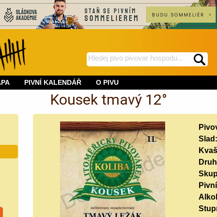
hledej
spustí
na
hledání
APA
PIVNÍ KALENDÁŘ
O PIVU
BeerWeb
Kousek tmavý 12°
Pivo
Slad
Kvaš
Druh
Skup
Pivní
Alko
Stup