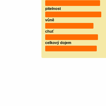
pitelnost
vůně
chuť
celkový dojem