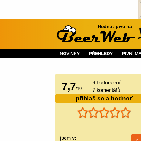
Hodnoť pivo na
NOVINKY
PŘEHLEDY
PIVNÍ M
9
hodnocení
7,7
/
10
7 komentářů
přihlaš se a hodnoť
jsem v: