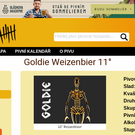
hledej
spustí
na
hledání
APA
PIVNÍ KALENDÁŘ
O PIVU
BeerWeb
Goldie Weizenbier 11°
Pivo
Slad
Kvaš
Druh
Skup
Pivní
Alko
Stup