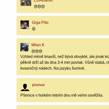
EDABarret
Grga Pitic
Milan K
Vzhled mírně tmavší, než bývá obvyklé, ale jinak 
pěkně drží až do dna 3-4 mm povlak. Vůně slabá, c
kvasničný nádech. Na jazyku šumivé.
pivovar
Pšenice v horkém letním dnu mě velmi osvěžila.