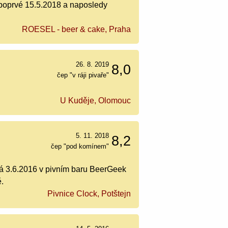
 poprvé 15.5.2018 a naposledy
ROESEL - beer & cake, Praha
26. 8. 2019
8,0
čep "v ráji pivaře"
U Kuděje, Olomouc
5. 11. 2018
8,2
čep "pod komínem"
ná 3.6.2016 v pivním baru BeerGeek
ě.
Pivnice Clock, Potštejn