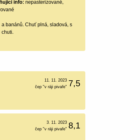
ující info:
nepasterizované,
trované
 a banánů. Chuť plná, sladová, s
chuti.
11. 11. 2023
7,5
čep "v ráji pivaře"
3. 11. 2023
8,1
čep "v ráji pivaře"