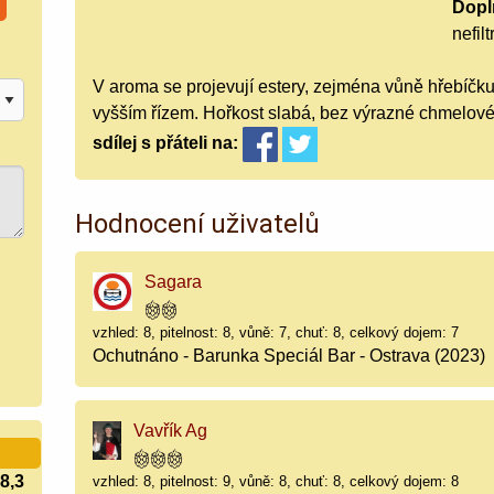
Doplň
nefil
V aroma se projevují estery, zejména vůně hřebíčku
vyšším řízem. Hořkost slabá, bez výrazné chmelové 
sdílej
s přáteli
na:
Hodnocení uživatelů
Sagara
vzhled: 8, pitelnost: 8, vůně: 7, chuť: 8, celkový dojem: 7
Ochutnáno - Barunka Speciál Bar - Ostrava (2023)
Vavřík Ag
8,3
vzhled: 8, pitelnost: 9, vůně: 8, chuť: 8, celkový dojem: 8