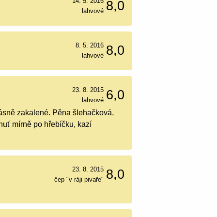
14. 5. 2016
8,0
lahvové
8. 5. 2016
8,0
lahvové
23. 8. 2015
6,0
lahvové
krásně zakalené. Pěna šlehačková,
huť mírně po hřebíčku, kazí
23. 8. 2015
8,0
čep "v ráji pivaře"