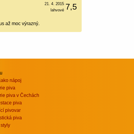
21. 4. 2015
7,5
lahvové
kus až moc výrazný.
vu
jako nápoj
rie piva
rie piva v Čechách
stace piva
ící pivovar
stická piva
 styly