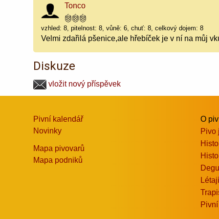
Tonco
vzhled: 8, pitelnost: 8, vůně: 6, chuť: 8, celkový dojem: 8
Velmi zdařilá pšenice,ale hřebíček je v ní na můj v
Diskuze
vložit nový příspěvek
Pivní kalendář
O pi
Novinky
Pivo 
Histo
Mapa pivovarů
Histo
Mapa podniků
Degu
Létaj
Trapi
Pivní