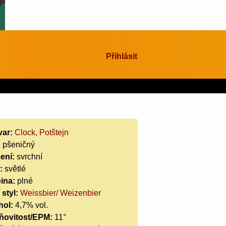
Přihlásit
var:
Clock, Potštejn
:
pšeničný
ení:
svrchní
:
světlé
ina:
plné
 styl:
Weissbier/ Weizenbier
hol:
4,7% vol.
ňovitost/EPM:
11°