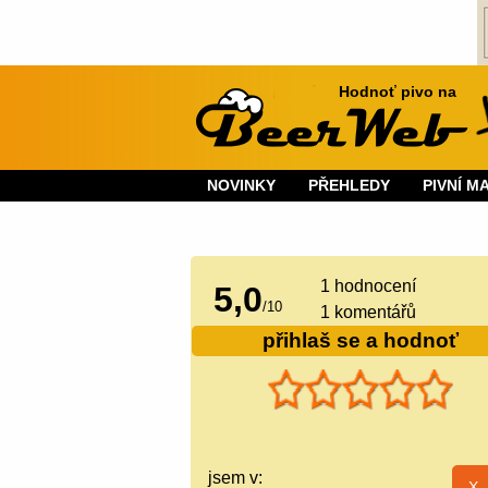
Hodnoť pivo na
NOVINKY
PŘEHLEDY
PIVNÍ M
1
hodnocení
5,0
/
10
1 komentářů
přihlaš se a hodnoť
jsem v: