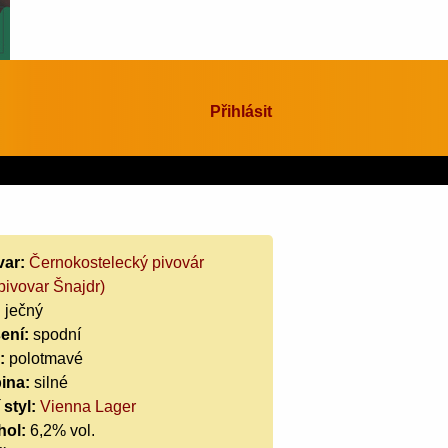
Přihlásit
var:
Černokostelecký pivovár
pivovar Šnajdr)
:
ječný
ení:
spodní
:
polotmavé
ina:
silné
 styl:
Vienna Lager
hol:
6,2% vol.