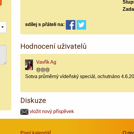
Stup
Zada
sdílej
s přáteli
na:
Hodnocení uživatelů
Vavřík Ag
Sotva průměrný vídeňský speciál, ochutnáno 4.6.2
Diskuze
vložit nový příspěvek
Pivní kalendář
O pi