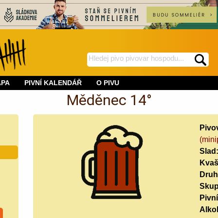
hledej
spustí
na
hledání
APA
PIVNÍ KALENDÁŘ
O PIVU
BeerWeb
Měděnec 14°
Pivo
(mini
Slad
Kvaš
Druh
Skup
Pivní
Alko