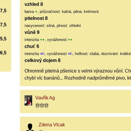
vzhled 8
7,5
barva
+
, průzračnost: kalná, pěna: krémová
pitelnost 8
7,5
nasycenost: silná, plnost: střední
vůně 9
5,5
intenzita
++
, vyváženost
++
chuť 6
6,5
intenzita
+/-
, vyváženost
+/-
, hořkost: slabá, doznívání: krátké
celkový dojem 8
Ohromně pitelná pšenice s velmi výraznou vůní. Ch
chybí víc banánů... Rozhodně nadprůměrné pivo, kte
Vavřík Ag
Zdena Vlcak