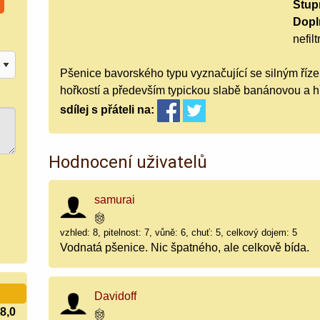
Stup
Doplň
nefil
Pšenice bavorského typu vyznačující se silným říze
hořkostí a především typickou slabě banánovou a hř
sdílej
s přáteli
na:
Hodnocení uživatelů
samurai
vzhled: 8, pitelnost: 7, vůně: 6, chuť: 5, celkový dojem: 5
Vodnatá pšenice. Nic špatného, ale celkově bída.
Davidoff
8,0