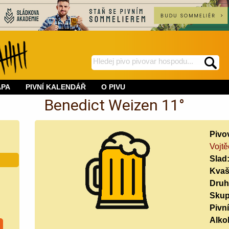
hledej
spustí
na
hledání
APA
PIVNÍ KALENDÁŘ
O PIVU
BeerWeb
Benedict Weizen 11°
Pivo
Vojtě
Slad
Kvaš
Druh
Skup
Pivní
Alko