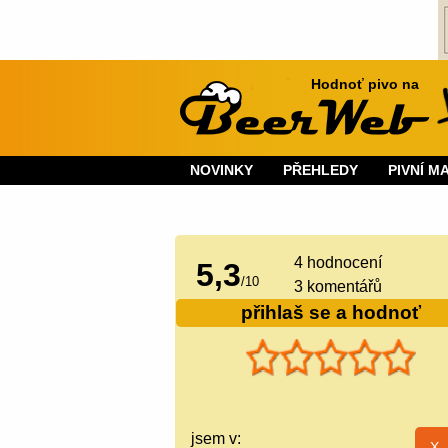
Hodnoť pivo na
NOVINKY
PŘEHLEDY
PIVNÍ M
4
hodnocení
5,3
/
10
3 komentářů
přihlaš se a hodnoť
jsem v: