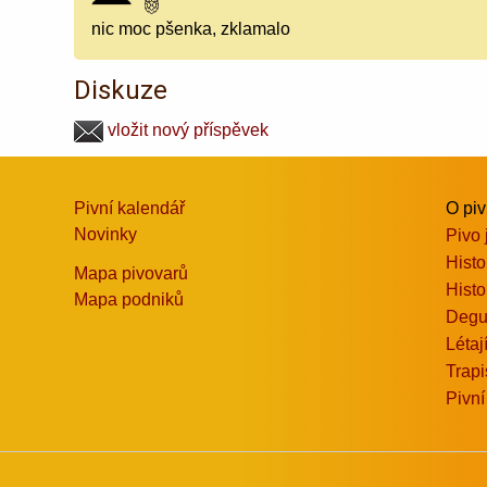
nic moc pšenka, zklamalo
Diskuze
vložit nový příspěvek
Pivní kalendář
O pi
Novinky
Pivo 
Histo
Mapa pivovarů
Histo
Mapa podniků
Degu
Létaj
Trapi
Pivní