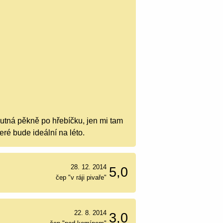
utná pěkně po hřebíčku, jen mi tam
ré bude ideální na léto.
28. 12. 2014
5,0
čep "v ráji pivaře"
22. 8. 2014
3,0