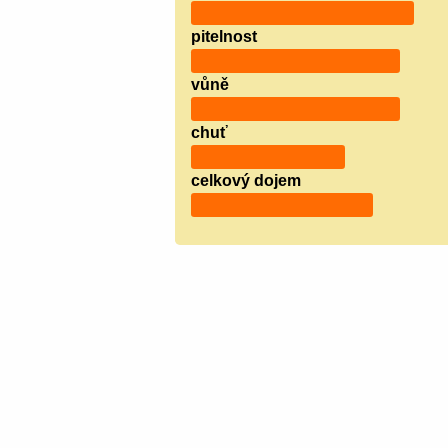
pitelnost
vůně
chuť
celkový dojem