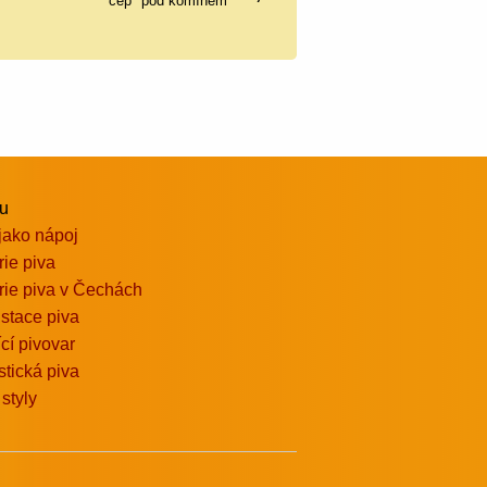
čep "pod komínem"
vu
jako nápoj
rie piva
rie piva v Čechách
stace piva
ící pivovar
stická piva
 styly