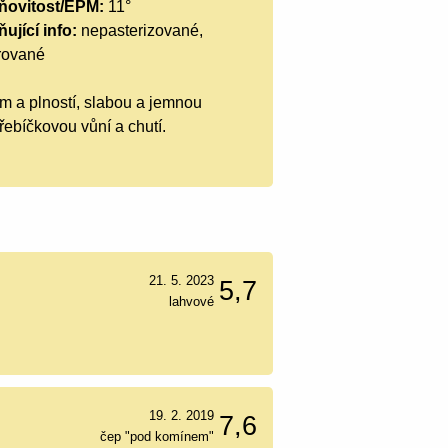
ňovitost/EPM:
11°
ující info:
nepasterizované,
trované
m a plností, slabou a jemnou
ebíčkovou vůní a chutí.
21. 5. 2023
5,7
lahvové
19. 2. 2019
7,6
čep "pod komínem"