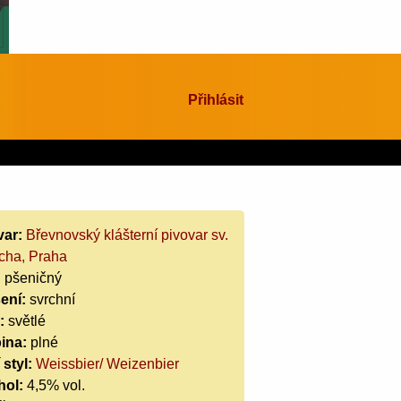
Přihlásit
var:
Břevnovský klášterní pivovar sv.
cha, Praha
:
pšeničný
ení:
svrchní
:
světlé
ina:
plné
 styl:
Weissbier/ Weizenbier
hol:
4,5% vol.