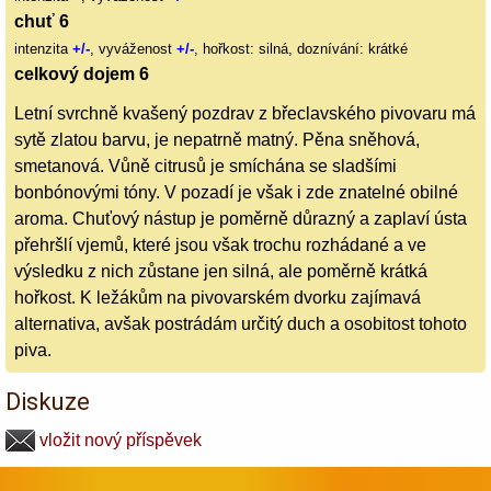
chuť 6
intenzita
+/-
, vyváženost
+/-
, hořkost: silná, doznívání: krátké
celkový dojem 6
Letní svrchně kvašený pozdrav z břeclavského pivovaru má
sytě zlatou barvu, je nepatrně matný. Pěna sněhová,
smetanová. Vůně citrusů je smíchána se sladšími
bonbónovými tóny. V pozadí je však i zde znatelné obilné
aroma. Chuťový nástup je poměrně důrazný a zaplaví ústa
přehršlí vjemů, které jsou však trochu rozhádané a ve
výsledku z nich zůstane jen silná, ale poměrně krátká
hořkost. K ležákům na pivovarském dvorku zajímavá
alternativa, avšak postrádám určitý duch a osobitost tohoto
piva.
Diskuze
vložit nový příspěvek