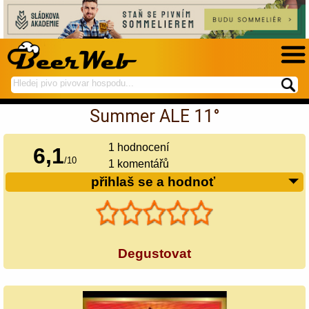
hledej
spustí
na
hledání
Summer ALE 11°
BeerWeb
1
hodnocení
6,1
/
10
1 komentářů
přihlaš se a hodnoť
Degustovat