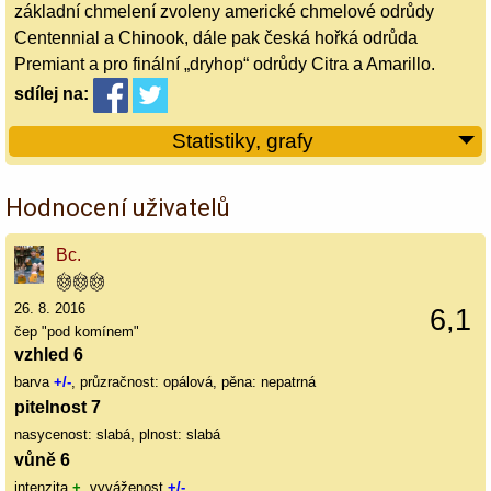
základní chmelení zvoleny americké chmelové odrůdy
Centennial a Chinook, dále pak česká hořká odrůda
Premiant a pro finální „dryhop“ odrůdy Citra a Amarillo.
sdílej
na:
Statistiky, grafy
Hodnocení uživatelů
Bc.
26. 8. 2016
6,1
čep "pod komínem"
vzhled 6
barva
+/-
, průzračnost: opálová, pěna: nepatrná
pitelnost 7
nasycenost: slabá, plnost: slabá
vůně 6
intenzita
+
, vyváženost
+/-