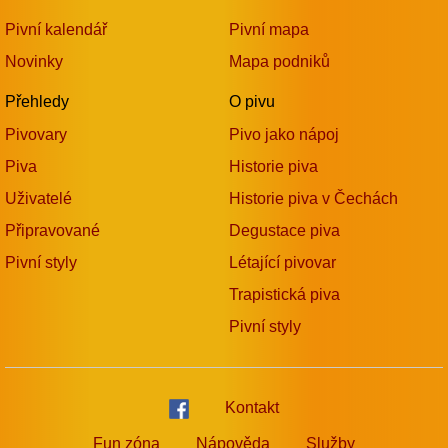
Pivní kalendář
Pivní mapa
Novinky
Mapa podniků
Přehledy
O pivu
Pivovary
Pivo jako nápoj
Piva
Historie piva
Uživatelé
Historie piva v Čechách
Připravované
Degustace piva
Pivní styly
Létající pivovar
Trapistická piva
Pivní styly
Kontakt
Fun zóna
Nápověda
Služby