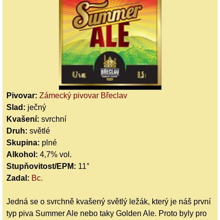
Pivovar:
Zámecký pivovar Břeclav
Slad:
ječný
Kvašení:
svrchní
Druh:
světlé
Skupina:
plné
Alkohol:
4,7% vol.
Stupňovitost/EPM:
11°
Zadal:
Bc.
Jedná se o svrchně kvašený světlý ležák, který je náš první
typ piva Summer Ale nebo taky Golden Ale. Proto byly pro