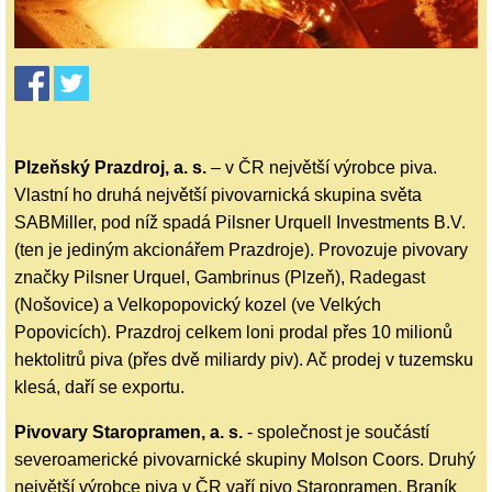
Plzeňský Prazdroj, a. s.
– v ČR největší výrobce piva.
Vlastní ho druhá největší pivovarnická skupina světa
SABMiller, pod níž spadá Pilsner Urquell Investments B.V.
(ten je jediným akcionářem Prazdroje). Provozuje pivovary
značky Pilsner Urquel, Gambrinus (Plzeň), Radegast
(Nošovice) a Velkopopovický kozel (ve Velkých
Popovicích). Prazdroj celkem loni prodal přes 10 milionů
hektolitrů piva (přes dvě miliardy piv). Ač prodej v tuzemsku
klesá, daří se exportu.
Pivovary Staropramen, a. s.
- společnost je součástí
severoamerické pivovarnické skupiny Molson Coors. Druhý
největší výrobce piva v ČR vaří pivo Staropramen, Braník