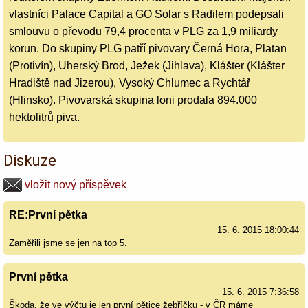
vlastníci Palace Capital a GO Solar s Radilem podepsali
smlouvu o převodu 79,4 procenta v PLG za 1,9 miliardy
korun. Do skupiny PLG patří pivovary Černá Hora, Platan
(Protivín), Uherský Brod, Ježek (Jihlava), Klášter (Klášter
Hradiště nad Jizerou), Vysoký Chlumec a Rychtář
(Hlinsko). Pivovarská skupina loni prodala 894.000
hektolitrů piva.
Diskuze
vložit nový příspěvek
RE:První pětka
15. 6. 2015 18:00:44
Zaměřili jsme se jen na top 5.
První pětka
15. 6. 2015 7:36:58
Škoda, že ve výčtu je jen první pětice žebříčku - v ČR máme