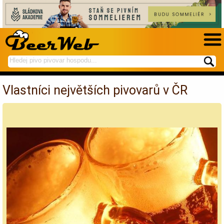
hledej
spustí
na
hledání
BeerWeb
Vlastníci největších pivovarů v ČR