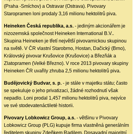
(Praha -Smíchov) a Ostravar (Ostrava). Pivovary
Staropramen loni prodaly 3,16 milionu hektolitrů piva.
Heineken Česká republika, a.s.
- jediným akcionářem je
nizozemská společnost Heineken International B.V..
Skupina Heineken je třetí největší pivovarnickou skupinou
na světě. V ČR vlastní Starobrno, Hostan, Dačický (Brno),
Královský pivovar Krušovice (Krušovice) a Březňák a
Zlatopramen (Velké Březno). V roce 2013 pivovary skupiny
Heineken ČR uvařily zhruba 2,5 milionu hektolitrů piva.
Budějovický Budvar, s. p.
- je stále v majetku státu; často
se spekuluje o jeho privatizaci, žádné rozhodnutí však
nepadlo. Loni prodal 1,457 milionu hektolitrů piva, nejvíce
ve své stodevatenáctileté historii.
Pivovary Lobkowicz Group, a.s.
- většinu v Pivovary
Lobkowicz Group (PLG) kupuje firma vlastněná generálním
ředitelem skupiny Zdeňkem Radilem. Dosavadní majoritní