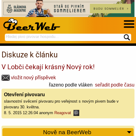
hledej
spustí
na
hledání
BeerWeb
Diskuze k článku
V Lobči čekají krásný Nový rok!
vložit nový příspěvek
řazeno podle vláken
seřadit podle času
Otevření pivovaru
slavnostní svěcení pivovaru pro veřejnost s novým pivem bude v
pivovaru 30. května.
8. 5. 2015 12:26:04 anonym
Reagovat
Nově na BeerWeb