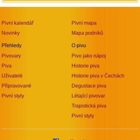
Pivní kalendář
Pivní mapa
Novinky
Mapa podniků
Přehledy
O pivu
Pivovary
Pivo jako nápoj
Piva
Historie piva
Uživatelé
Historie piva v Čechách
Připravované
Degustace piva
Pivní styly
Létající pivovar
Trapistická piva
Pivní styly