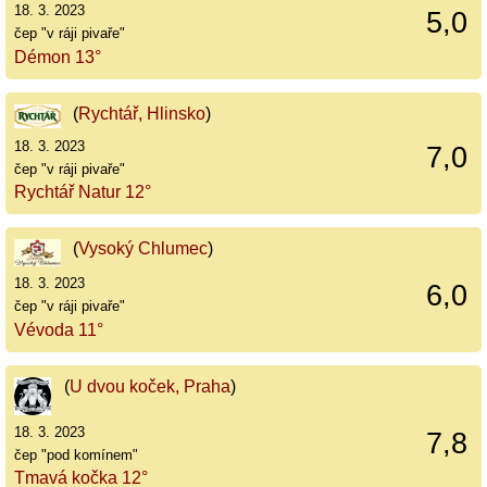
18. 3. 2023
5,0
čep "v ráji pivaře"
Démon 13°
(
Rychtář, Hlinsko
)
18. 3. 2023
7,0
čep "v ráji pivaře"
Rychtář Natur 12°
(
Vysoký Chlumec
)
18. 3. 2023
6,0
čep "v ráji pivaře"
Vévoda 11°
(
U dvou koček, Praha
)
18. 3. 2023
7,8
čep "pod komínem"
Tmavá kočka 12°