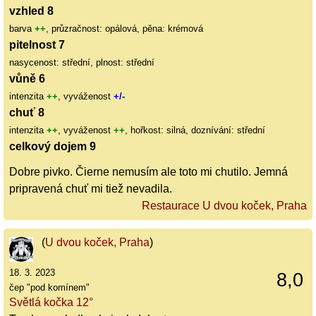
vzhled 8
barva
++
, průzračnost: opálová, pěna: krémová
pitelnost 7
nasycenost: střední, plnost: střední
vůně 6
intenzita
++
, vyváženost
+/-
chuť 8
intenzita
++
, vyváženost
++
, hořkost: silná, doznívání: střední
celkový dojem 9
Dobre pivko. Čierne nemusím ale toto mi chutilo. Jemná
pripravená chuť mi tiež nevadila.
Restaurace U dvou koček, Praha
(
U dvou koček, Praha
)
18. 3. 2023
8,0
čep "pod komínem"
Světlá kočka 12°