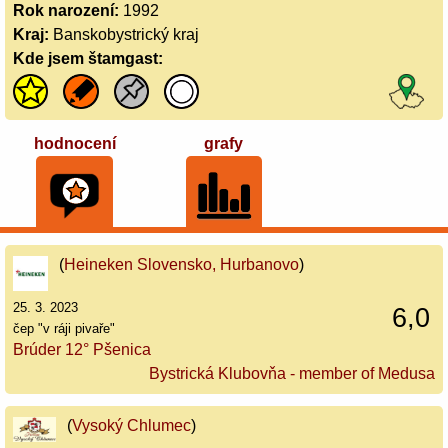
Rok narození:
1992
Kraj:
Banskobystrický kraj
Kde jsem štamgast:
hodnocení
grafy
(
Heineken Slovensko, Hurbanovo
)
25. 3. 2023
6,0
čep "v ráji pivaře"
Brúder 12° Pšenica
Bystrická Klubovňa - member of Medusa
(
Vysoký Chlumec
)