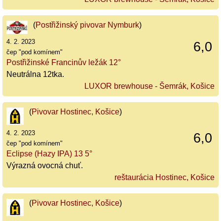
(
Postřižinský pivovar Nymburk
)
4. 2. 2023
6,0
čep "pod komínem"
Postřižinské Francinův ležák 12°
Neutrálna 12tka.
LUXOR brewhouse - Šemrák, Košice
(
Pivovar Hostinec, Košice
)
4. 2. 2023
6,0
čep "pod komínem"
Eclipse (Hazy IPA) 13 5°
Výrazná ovocná chuť.
reštaurácia Hostinec, Košice
(
Pivovar Hostinec, Košice
)