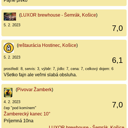
Fajne pivko
(
LUXOR brewhouse - Šemrák, Košice
)
5. 2. 2023
7,0
(
reštaurácia Hostinec, Košice
)
5. 2. 2023
6,1
prostředí: 8, servis: 3, výběr: 7, jídlo: 7, cena: 7, celkový dojem: 6
Všetko fajn ale veľmi slabá obsluha.
(
Pivovar Žamberk
)
4. 2. 2023
7,0
čep "pod komínem"
Žamberecký kanec 10°
Príjemná 10na
LUXOR brewhouse - Šemrák, Košice