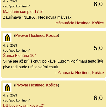
4. 2. 2023
6,0
čep "pod komínem"
Mandarin complot 17.5°
Zaujímavá "NEIPA". Neoslovila má však.
reštaurácia Hostinec, Košice
(
Pivovar Hostinec, Košice
)
4. 2. 2023
5,0
čep "pod komínem"
Šanca Floriána 16°
Silné ale až príliš chuti po káve. Ľuďom ktorí majú tento štýl
piva radi bude určite veľmi chutiť.
reštaurácia Hostinec, Košice
(
Pivovar Hostinec, Košice
)
4. 2. 2023
6,0
čep "pod komínem"
BB Love kvasinkové 12°