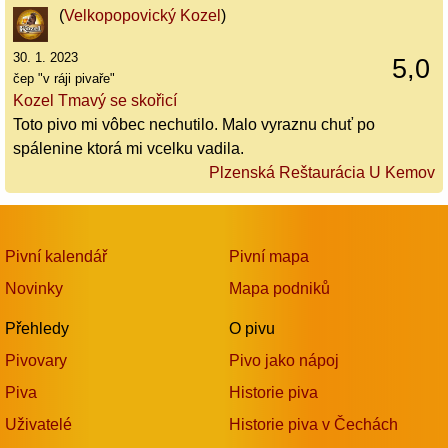
(
Velkopopovický Kozel
)
30. 1. 2023
5,0
čep "v ráji pivaře"
Kozel Tmavý se skořicí
Toto pivo mi vôbec nechutilo. Malo vyraznu chuť po
spálenine ktorá mi vcelku vadila.
Plzenská Reštaurácia U Kemov
Pivní kalendář
Pivní mapa
Novinky
Mapa podniků
Přehledy
O pivu
Pivovary
Pivo jako nápoj
Piva
Historie piva
Uživatelé
Historie piva v Čechách