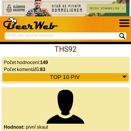
hledej
spustí
na
hledání
THS92
BeerWeb
Počet hodnocení:
149
Počet komentářů:
83
TOP 10 PIV
Hodnost:
pivní skaut