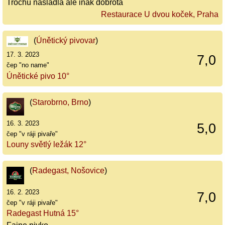
Trochu nasladla ale inak dobrota
Restaurace U dvou koček, Praha
(
Únětický pivovar
)
17. 3. 2023
7,0
čep "no name"
Únětické pivo 10°
(
Starobrno, Brno
)
16. 3. 2023
5,0
čep "v ráji pivaře"
Louny světlý ležák 12°
(
Radegast, Nošovice
)
16. 2. 2023
7,0
čep "v ráji pivaře"
Radegast Hutná 15°