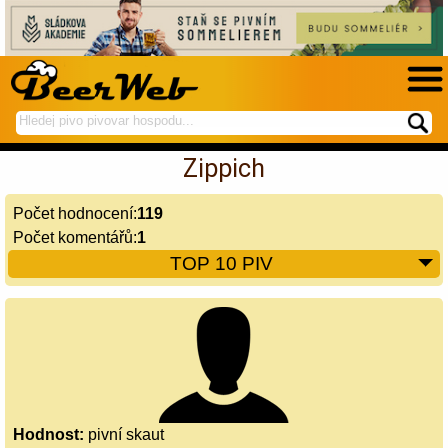
hledej
spustí
na
hledání
Zippich
BeerWeb
Počet hodnocení:
119
Počet komentářů:
1
TOP 10 PIV
Hodnost:
pivní skaut