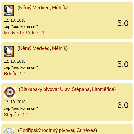
(
Němý Medvěd, Mělník
)
12. 10. 2016
5,0
čep "pod komínem"
Medvěd z Vídně 11°
(
Němý Medvěd, Mělník
)
12. 10. 2016
5,0
čep "pod komínem"
Brtník 12°
(
Biskupský pivovar U sv. Štěpána, Litoměřice
)
12. 10. 2016
6,0
čep "pod komínem"
Štěpán 12°
(
Podřipský rodinný pivovar, Ctiněves
)