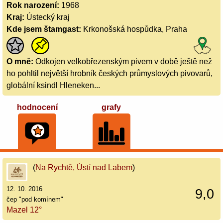
Rok narození:
1968
Kraj:
Ústecký kraj
Kde jsem štamgast:
Krkonošská hospůdka, Praha
O mně:
Odkojen velkobřezenským pivem v době ještě než
ho pohltil největší hrobník českých průmyslových pivovarů,
globální ksindl Hleneken...
hodnocení
grafy
(
Na Rychtě, Ústí nad Labem
)
12. 10. 2016
9,0
čep "pod komínem"
Mazel 12°