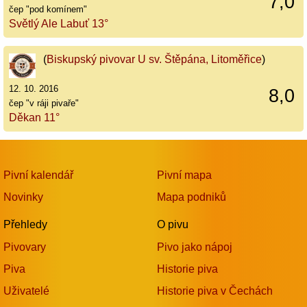
7,0
čep "pod komínem"
Světlý Ale Labuť 13°
(
Biskupský pivovar U sv. Štěpána, Litoměřice
)
12. 10. 2016
8,0
čep "v ráji pivaře"
Děkan 11°
Pivní kalendář
Pivní mapa
Novinky
Mapa podniků
Přehledy
O pivu
Pivovary
Pivo jako nápoj
Piva
Historie piva
Uživatelé
Historie piva v Čechách