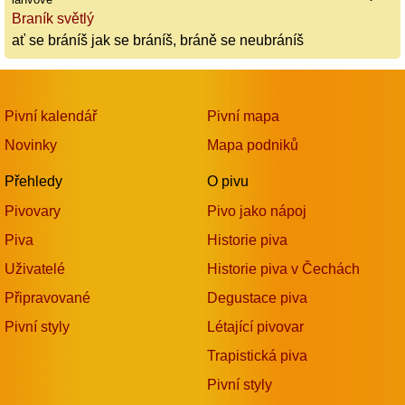
Braník světlý
ať se bráníš jak se bráníš, bráně se neubráníš
Pivní kalendář
Pivní mapa
Novinky
Mapa podniků
Přehledy
O pivu
Pivovary
Pivo jako nápoj
Piva
Historie piva
Uživatelé
Historie piva v Čechách
Připravované
Degustace piva
Pivní styly
Létající pivovar
Trapistická piva
Pivní styly