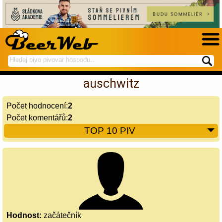
hledej
spustí
na
hledání
auschwitz
BeerWeb
Počet hodnocení:
2
Počet komentářů:
2
TOP 10 PIV
Hodnost:
začátečník