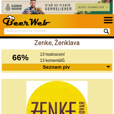
hledej
spustí
na
hledání
Zenke, Ženklava
BeerWeb
13 hodnocení
66%
13 komentářů
Seznam piv