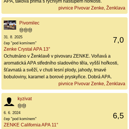
APA, taková přímá s rychlým nástupem hořkosti.
pivnice Pivovar Zenke, Ženklava
Pivomilec
31. 8. 2025
7,0
čep "pod komínem"
Zenke Crystal APA 13°
Ochutnáno v Ženklavě v pivovaru ZENKE. Voňavá a
aromatická APA středního sladového těla, vyšší hořkosti,
šťavnatá a svěží, v chuti lesní plody, jahody, tmavé
bobuloviny, karamel a borové pryskyřice. Dobrá APA.
pivnice Pivovar Zenke, Ženklava
kyzivat
6. 6. 2024
6,5
čep "pod komínem"
ZENKE California APA 11°