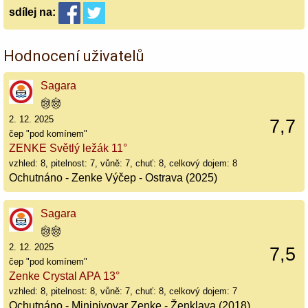
sdílej
na:
Hodnocení uživatelů
Sagara
2. 12. 2025
7,7
čep "pod komínem"
ZENKE Světlý ležák 11°
vzhled: 8, pitelnost: 7, vůně: 7, chuť: 8, celkový dojem: 8
Ochutnáno - Zenke Výčep - Ostrava (2025)
Sagara
2. 12. 2025
7,5
čep "pod komínem"
Zenke Crystal APA 13°
vzhled: 8, pitelnost: 8, vůně: 7, chuť: 8, celkový dojem: 7
Ochutnáno - Minipivovar Zenke - Ženklava (2018)