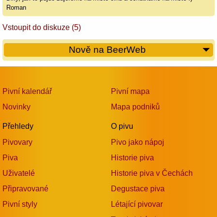
Roman
Vstoupit do diskuze (5)
Nově na BeerWeb
Pivní kalendář
Pivní mapa
Novinky
Mapa podniků
Přehledy
O pivu
Pivovary
Pivo jako nápoj
Piva
Historie piva
Uživatelé
Historie piva v Čechách
Připravované
Degustace piva
Pivní styly
Létající pivovar