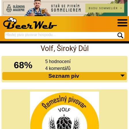
hledej
spustí
na
hledání
Volf, Široký Důl
BeerWeb
5 hodnocení
68%
4 komentářů
Seznam piv