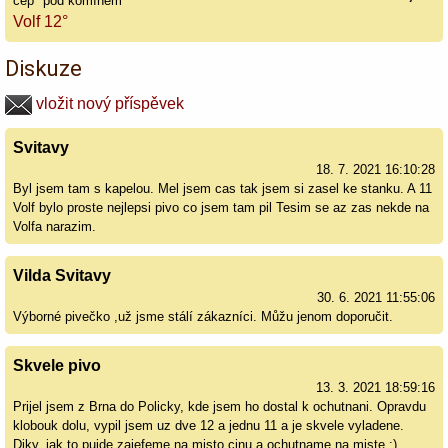
čep "pod komínem"
Volf 12°
Diskuze
vložit nový příspěvek
Svitavy
18. 7. 2021 16:10:28
Byl jsem tam s kapelou. Mel jsem cas tak jsem si zasel ke stanku. A 11
Volf bylo proste nejlepsi pivo co jsem tam pil Tesim se az zas nekde na
Volfa narazim.
Vilda Svitavy
30. 6. 2021 11:55:06
Výborné pivečko ,už jsme stálí zákazníci. Můžu jenom doporučit.
Skvele pivo
13. 3. 2021 18:59:16
Prijel jsem z Brna do Policky, kde jsem ho dostal k ochutnani. Opravdu
klobouk dolu, vypil jsem uz dve 12 a jednu 11 a je skvele vyladene.
Diky, jak to pujde zajefeme na misto cinu a ochutname na miste :)