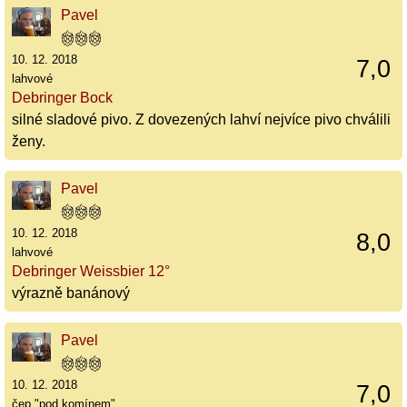
Pavel
10. 12. 2018
7,0
lahvové
Debringer Bock
silné sladové pivo. Z dovezených lahví nejvíce pivo chválili
ženy.
Pavel
10. 12. 2018
8,0
lahvové
Debringer Weissbier 12°
výrazně banánový
Pavel
10. 12. 2018
7,0
čep "pod komínem"