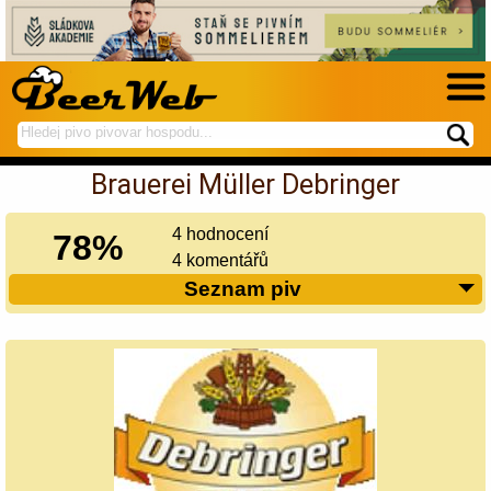
hledej
spustí
na
hledání
Brauerei Müller Debringer
BeerWeb
4 hodnocení
78%
4 komentářů
Seznam piv