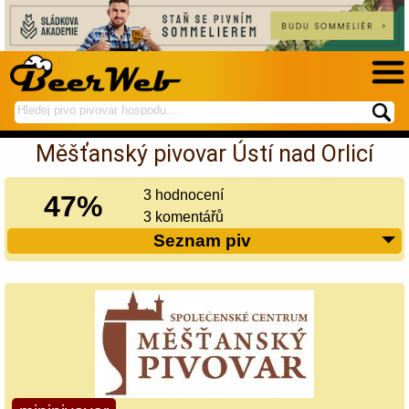
hledej
spustí
na
hledání
Měšťanský pivovar Ústí nad Orlicí
BeerWeb
3 hodnocení
47%
3 komentářů
Seznam piv