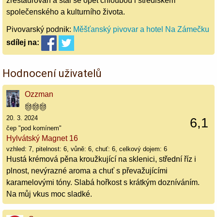
zrestaurován a stal se opět chloubou i střediskem
společenského a kulturního života.
Pivovarský podnik:
Měšťanský pivovar a hotel Na Zámečku
sdílej
na:
Hodnocení uživatelů
Ozzman
20. 3. 2024
6,1
čep "pod komínem"
Hylvátský Magnet 16
vzhled: 7, pitelnost: 6, vůně: 6, chuť: 6, celkový dojem: 6
Hustá krémová pěna kroužkující na sklenici, střední říz i
plnost, nevýrazné aroma a chuť s převažujícími
karamelovými tóny. Slabá hořkost s krátkým dozníváním.
Na můj vkus moc sladké.