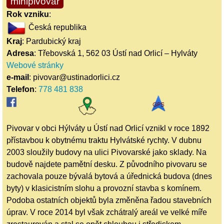
minipivovar
Rok vzniku
:
Česká republika
Kraj
: Pardubický kraj
Adresa
: Třebovská 1, 562 03 Ústí nad Orlicí – Hylváty
Webové stránky
e-mail
: pivovar@ustinadorlici.cz
Telefon
:
778 481 838
Pivovar v obci Hýlváty u Ústí nad Orlicí vznikl v roce 1892
přístavbou k obytnému traktu Hylvátské rychty. V dubnu
2003 sloužily budovy na ulici Pivovarské jako sklady. Na
budově najdete pamětní desku. Z původního pivovaru se
zachovala pouze bývalá bytová a úřednická budova (dnes
byty) v klasicistním slohu a provozní stavba s komínem.
Podoba ostatních objektů byla změněna řadou stavebních
úprav. V roce 2014 byl však zchátralý areál ve velké míře