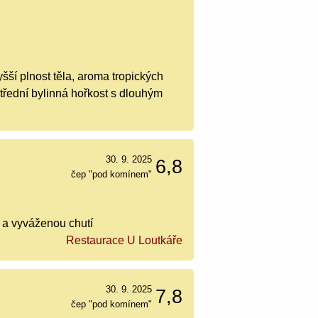
vyšší plnost těla, aroma tropických
třední bylinná hořkost s dlouhým
30. 9. 2025
6,8
čep "pod komínem"
 a vyváženou chutí
Restaurace U Loutkáře
30. 9. 2025
7,8
čep "pod komínem"