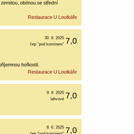
zemitou, obilnou se střední
Restaurace U Loutkáře
30. 9. 2025
7,0
čep "pod komínem"
příjemnou hořkostí.
Restaurace U Loutkáře
9. 9. 2025
7,0
lahvové
8. 6. 2025
7,0
čep "pod komínem"