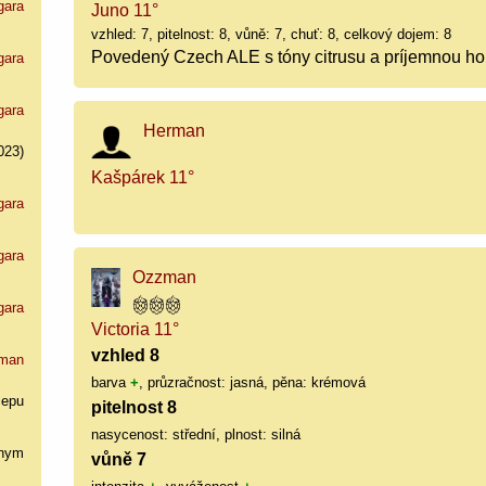
gara
Juno 11°
vzhled: 7, pitelnost: 8, vůně: 7, chuť: 8, celkový dojem: 8
Povedený Czech ALE s tóny citrusu a príjemnou hor
gara
gara
Herman
023)
Kašpárek 11°
gara
gara
Ozzman
gara
Victoria 11°
vzhled 8
man
barva
+
, průzračnost: jasná, pěna: krémová
cepu
pitelnost 8
nasycenost: střední, plnost: silná
nym
vůně 7