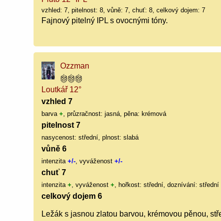
vzhled: 7, pitelnost: 8, vůně: 7, chuť: 8, celkový dojem: 7
Fajnový pitelný IPL s ovocnými tóny.
Ozzman
Loutkář 12°
vzhled 7
barva
+
, průzračnost: jasná, pěna: krémová
pitelnost 7
nasycenost: střední, plnost: slabá
vůně 6
intenzita
+/-
, vyváženost
+/-
chuť 7
intenzita
+
, vyváženost
+
, hořkost: střední, doznívání: střední
celkový dojem 6
Ležák s jasnou zlatou barvou, krémovou pěnou, střed