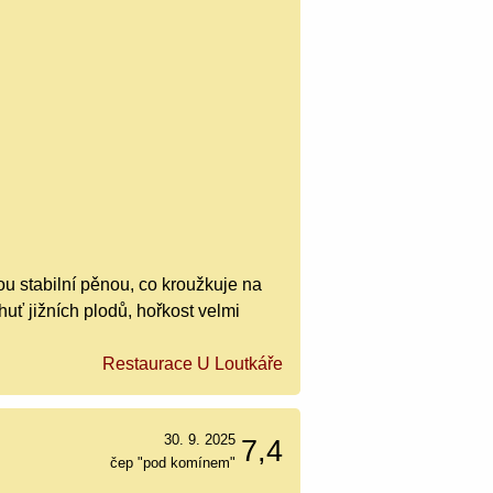
u stabilní pěnou, co kroužkuje na
chuť jižních plodů, hořkost velmi
Restaurace U Loutkáře
30. 9. 2025
7,4
čep "pod komínem"