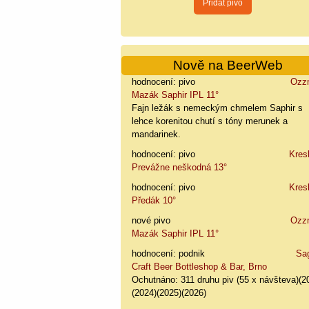
Nově na BeerWeb
hodnocení: pivo
Ozz
Mazák Saphir IPL 11°
Fajn ležák s nemeckým chmelem Saphir s
lehce korenitou chutí s tóny merunek a
mandarinek.
hodnocení: pivo
Kres
Prevážne neškodná 13°
hodnocení: pivo
Kres
Předák 10°
nové pivo
Ozz
Mazák Saphir IPL 11°
hodnocení: podnik
Sa
Craft Beer Bottleshop & Bar, Brno
Ochutnáno: 311 druhu piv (55 x návšteva)(2
(2024)(2025)(2026)