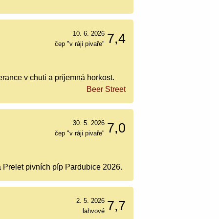
10. 6. 2026
7,4
čep "v ráji pivaře"
rance v chuti a príjemná horkost.
Beer Street
30. 5. 2026
7,0
čep "v ráji pivaře"
relet pivních píp Pardubice 2026.
2. 5. 2026
7,7
lahvové