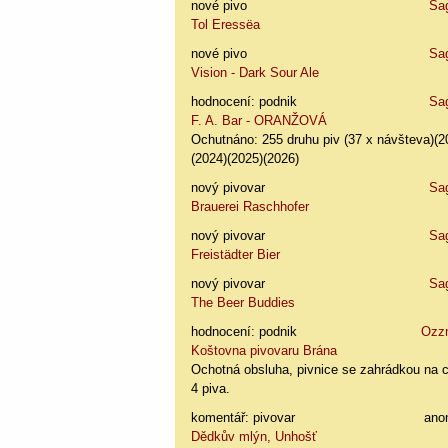
nové pivo
Sa
Tol Eressëa
nové pivo
Sa
Vision - Dark Sour Ale
hodnocení: podnik
Sa
F. A. Bar - ORANŽOVÁ
Ochutnáno: 255 druhu piv (37 x návšteva)(2
(2024)(2025)(2026)
nový pivovar
Sa
Brauerei Raschhofer
nový pivovar
Sa
Freistädter Bier
nový pivovar
Sa
The Beer Buddies
hodnocení: podnik
Ozz
Koštovna pivovaru Brána
Ochotná obsluha, pivnice se zahrádkou na 
4 piva.
komentář: pivovar
ano
Dědkův mlýn, Unhošť