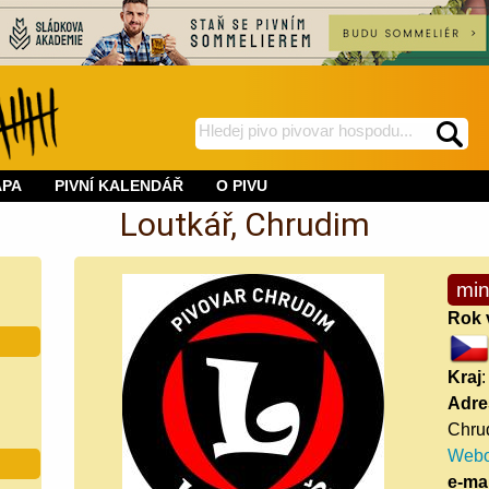
hledej
spustí
na
hledání
APA
PIVNÍ KALENDÁŘ
O PIVU
BeerWeb
Loutkář, Chrudim
min
Rok 
Kraj
:
Adre
Chru
Webo
e-mai