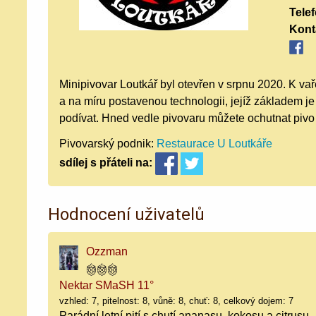
Tele
Kont
Minipivovar Loutkář byl otevřen v srpnu 2020. K vař
a na míru postavenou technologii, jejíž základem je
podívat. Hned vedle pivovaru můžete ochutnat pivo 
Pivovarský podnik:
Restaurace U Loutkáře
sdílej
s přáteli
na:
Hodnocení uživatelů
Ozzman
Nektar SMaSH 11°
vzhled: 7, pitelnost: 8, vůně: 8, chuť: 8, celkový dojem: 7
Parádní letní pití s chutí ananasu, kokosu a citrusu.