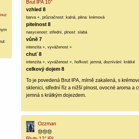
Brut IPA 10°
vzhled 8
ouz
barva
+
, průzračnost: kalná, pěna: krémová
pitelnost 8
nym
nasycenost: střední, plnost: slabá
vůně 7
hut
intenzita
+
, vyváženost
+
chuť 8
intenzita
+
, vyváženost
+
, hořkost: jemná, doznívání: krátké
celkový dojem 8
To je povedená Brut IPA, mírně zakalená, s krémovo
sklenici, střední říz a nižší plnost, ovocné aroma a 
jemná s krátkým dojezdem.
Ozzman
Pluto 12° IPL