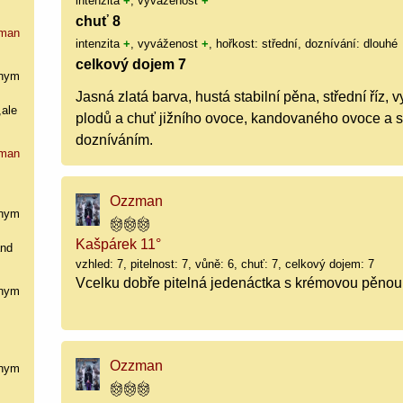
intenzita
+
, vyváženost
+
chuť 8
man
intenzita
+
, vyváženost
+
, hořkost: střední, doznívání: dlouhé
celkový dojem 7
nym
Jasná zlatá barva, hustá stabilní pěna, střední říz, 
,ale
plodů a chuť jižního ovoce, kandovaného ovoce a s
dozníváním.
man
Ozzman
nym
Kašpárek 11°
and
vzhled: 7, pitelnost: 7, vůně: 6, chuť: 7, celkový dojem: 7
Vcelku dobře pitelná jedenáctka s krémovou pěnou
nym
Ozzman
nym