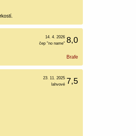
kostí.
14. 4. 2026
8,0
čep "no name"
Brafe
23. 11. 2025
7,5
lahvové