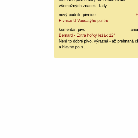
všemožných znacek. Tady ...
nový podnik: pivnice
H
Pivnice U Vousatýho pulitru
komentář: pivo
ano
Bernard - Extra hořký ležák 12°
Není to dobré pivo, výrazná - až prehnaná c
a hlavne po n ...