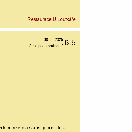
Restaurace U Loutkáře
30. 9. 2025
6,5
čep "pod komínem"
ním řízem a slabší plností těla,