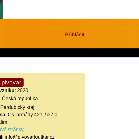
Přihlásit
ipivovar
vzniku
: 2020
Česká republika
 Pardubický kraj
sa
: Čs. armády 421, 537 01
dim
vé stránky
l
: info@pivovarloutkar.cz