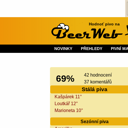
Hodnoť pivo na
NOVINKY
PŘEHLEDY
PIVNÍ M
42 hodnocení
69%
37 komentářů
Stálá piva
Kašpárek 11°
Loutkář 12°
Marioneta 10°
Sezónní piva