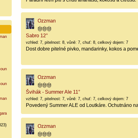
Ozzman
Sabro 12°
man
vzhled: 7, pitelnost: 8, vůně: 7, chuť: 8, celkový dojem: 7
Dost dobre pitelné pivko, mandarinky, kokos a pome
loun
Ozzman
loun
Švihák - Summer Ale 11°
man
vzhled: 7, pitelnost: 7, vůně: 7, chuť: 7, celkový dojem: 7
Povedený Summer ALE od Loutkáre. Ochutnáno na P
gara
023)
Ozzman