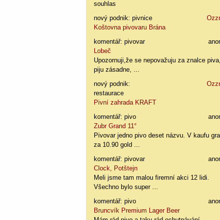
souhlas
nový podnik: pivnice
Ozz
Koštovna pivovaru Brána
komentář: pivovar
ano
Lobeč
Upozornuji,že se nepovažuju za znalce piva
piju zásadne, ...
nový podnik:
Ozz
restaurace
Pivní zahrada KRAFT
komentář: pivo
ano
Zubr Grand 11°
Pivovar jedno pivo deset názvu. V kaufu gr
za 10.90 gold ...
komentář: pivovar
ano
Clock, Potštejn
Meli jsme tam malou firemní akci 12 lidi.
Všechno bylo super ...
komentář: pivo
ano
Bruncvík Premium Lager Beer
Mám rád pivo a taky rád ochutnávání