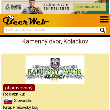
hledej
spustí
na
hledání
Kamenný dvor, Kolačkov
BeerWeb
připravovaný
Rok vzniku
:
Slovensko
Kraj
: Prešovský kraj