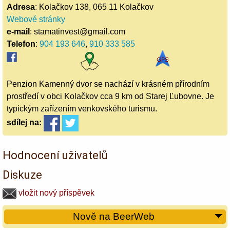
Adresa
: Kolačkov 138, 065 11 Kolačkov
Webové stránky
e-mail
: stamatinvest@gmail.com
Telefon
:
904 193 646
,
910 333 585
Penzion Kamenný dvor se nachází v krásném přírodním
prostředí v obci Kolačkov cca 9 km od Starej Ľubovne. Je
typickým zařízením venkovského turismu.
sdílej
na:
Hodnocení uživatelů
Diskuze
vložit nový příspěvek
Nově na BeerWeb