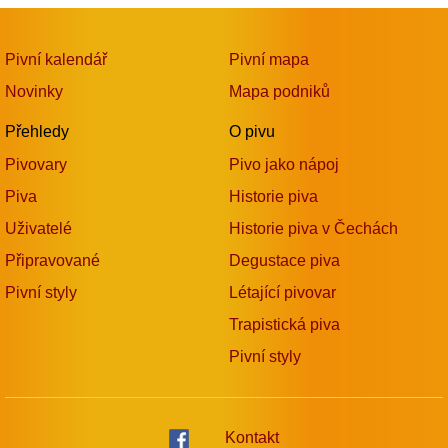
Pivní kalendář
Pivní mapa
Novinky
Mapa podniků
Přehledy
O pivu
Pivovary
Pivo jako nápoj
Piva
Historie piva
Uživatelé
Historie piva v Čechách
Připravované
Degustace piva
Pivní styly
Létající pivovar
Trapistická piva
Pivní styly
Kontakt