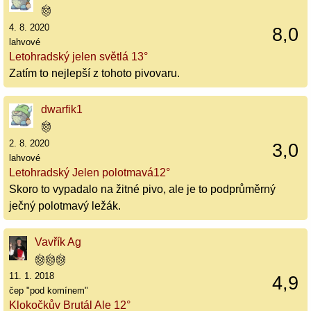
4. 8. 2020
8,0
lahvové
Letohradský jelen světlá 13°
Zatím to nejlepší z tohoto pivovaru.
dwarfik1
2. 8. 2020
3,0
lahvové
Letohradský Jelen polotmavá12°
Skoro to vypadalo na žitné pivo, ale je to podprůměrný
ječný polotmavý ležák.
Vavřík Ag
11. 1. 2018
4,9
čep "pod komínem"
Klokočkův Brutál Ale 12°