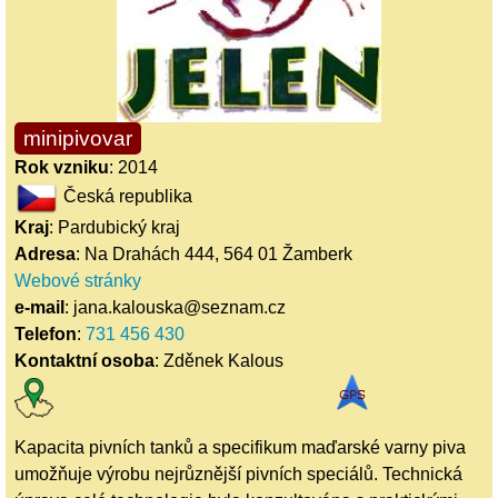
minipivovar
Rok vzniku
: 2014
Česká republika
Kraj
: Pardubický kraj
Adresa
: Na Drahách 444, 564 01 Žamberk
Webové stránky
e-mail
: jana.kalouska@seznam.cz
Telefon
:
731 456 430
Kontaktní osoba
: Zděnek Kalous
Kapacita pivních tanků a specifikum maďarské varny piva
umožňuje výrobu nejrůznější pivních speciálů. Technická