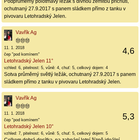
Podprůměrný polotmavý ležák s divnou zemitou příchutí,
ochutnaný 27.9.2017 s panem sládkem přímo z tanku v
pivovaru Letohradský Jelen.
Vavřík Ag
11. 1. 2018
4,6
čep "pod komínem"
Letohradský Jelen 11°
vzhled: 6, pitelnost: 5, vůně: 4, chuť: 5, celkový dojem: 4
Sotva průměrný světlý ležák, ochutnaný 27.9.2017 s panem
sládkem přímo z tanku v pivovaru Letohradský Jelen.
Vavřík Ag
11. 1. 2018
5,3
čep "pod komínem"
Letohradský Jelen 10°
vzhled: 7, pitelnost: 6, vůně: 5, chuť: 5, celkový dojem: 5
Celkem dobrá desítka, na zahnání letní žízně ideální,