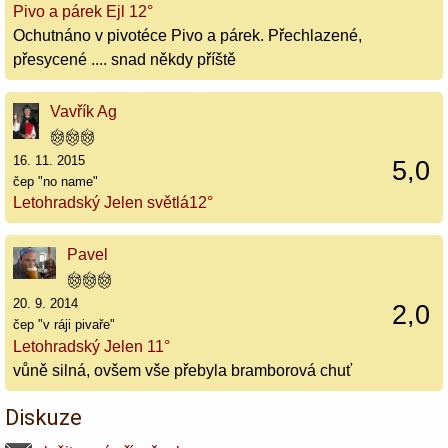
Pivo a párek Ejl 12°
Ochutnáno v pivotéce Pivo a párek. Přechlazené,
přesycené .... snad někdy příště
Vavřík Ag
16. 11. 2015
5,0
čep "no name"
Letohradský Jelen světlá12°
Pavel
20. 9. 2014
2,0
čep "v ráji pivaře"
Letohradský Jelen 11°
vůně silná, ovšem vše přebyla bramborová chuť
Diskuze