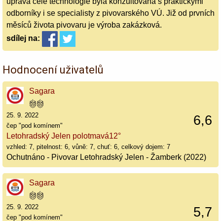
úprava celé technologie byla konzultována s praktickými
odborníky i se specialisty z pivovarského VÚ. Již od prvních
měsíců života pivovaru je výroba zakázková.
sdílej
na:
Hodnocení uživatelů
Sagara
25. 9. 2022
6,6
čep "pod komínem"
Letohradský Jelen polotmavá12°
vzhled: 7, pitelnost: 6, vůně: 7, chuť: 6, celkový dojem: 7
Ochutnáno - Pivovar Letohradský Jelen - Žamberk (2022)
Sagara
25. 9. 2022
5,7
čep "pod komínem"