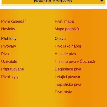
Nově na BeerWeb
Pivní kalendář
Pivní mapa
Novinky
Mapa podniků
Přehledy
O pivu
Pivovary
Pivo jako nápoj
Piva
Historie piva
Uživatelé
Historie piva v Čechách
Připravované
Degustace piva
Pivní styly
Létající pivovar
Trapistická piva
Pivní styly