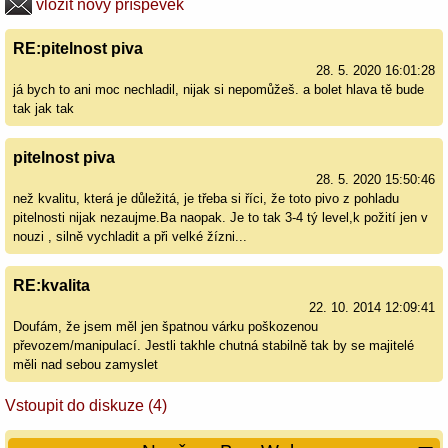
vložit nový příspěvek
RE:pitelnost piva
28. 5. 2020 16:01:28
já bych to ani moc nechladil, nijak si nepomůžeš. a bolet hlava tě bude
tak jak tak
pitelnost piva
28. 5. 2020 15:50:46
než kvalitu, která je důležitá, je třeba si říci, že toto pivo z pohladu
pitelnosti nijak nezaujme.Ba naopak. Je to tak 3-4 tý level,k požití jen v
nouzi , silně vychladit a při velké žízni...
RE:kvalita
22. 10. 2014 12:09:41
Doufám, že jsem měl jen špatnou várku poškozenou
převozem/manipulací. Jestli takhle chutná stabilně tak by se majitelé
měli nad sebou zamyslet
Vstoupit do diskuze (4)