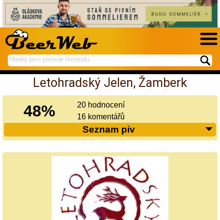
hledej
spustí
na
hledání
Letohradský Jelen, Žamberk
BeerWeb
20 hodnocení
48%
16 komentářů
Seznam piv