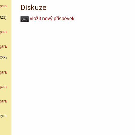
Diskuze
gara
023)
vložit nový příspěvek
gara
gara
023)
gara
gara
gara
nym