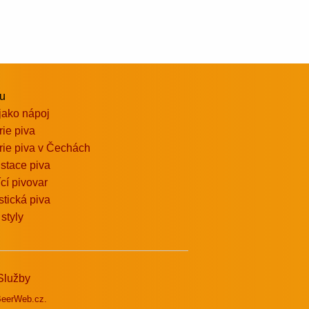
vu
jako nápoj
rie piva
rie piva v Čechách
stace piva
ící pivovar
stická piva
 styly
Služby
eerWeb.cz.