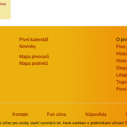
ouz
Pivní kalendář
O pi
Novinky
Pivo 
Histo
Mapa pivovarů
Histo
Mapa podniků
Degu
Létaj
Trapi
Pivní
Kontakt
Fun zóna
Nápověda
e určen pro osoby starší osmnácti let, které souhlasí s podmínkami užívání
B