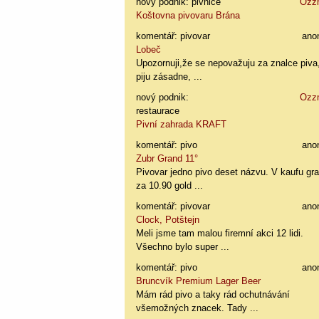
nový podnik: pivnice
Ozz
Koštovna pivovaru Brána
komentář: pivovar
ano
Lobeč
Upozornuji,že se nepovažuju za znalce piva
piju zásadne, ...
nový podnik:
Ozz
restaurace
Pivní zahrada KRAFT
komentář: pivo
ano
Zubr Grand 11°
Pivovar jedno pivo deset názvu. V kaufu gr
za 10.90 gold ...
komentář: pivovar
ano
Clock, Potštejn
Meli jsme tam malou firemní akci 12 lidi.
Všechno bylo super ...
komentář: pivo
ano
Bruncvík Premium Lager Beer
Mám rád pivo a taky rád ochutnávání
všemožných znacek. Tady ...