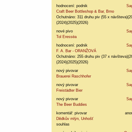
hodnocení: podnik
Sa
Craft Beer Bottleshop & Bar, Brno
Ochutnáno: 311 druhu piv (55 x návšteva)(2
(2024)(2025)(2026)
nové pivo
Sa
Tol Eressëa
hodnocení: podnik
Sa
F. A. Bar - ORANŽOVÁ
Ochutnáno: 255 druhu piv (37 x návšteva)(2
(2024)(2025)(2026)
nový pivovar
Sa
Brauerei Raschhofer
nový pivovar
Sa
Freistädter Bier
nový pivovar
Sa
The Beer Buddies
komentář: pivovar
ano
Dědkův mlýn, Unhošť
souhlas