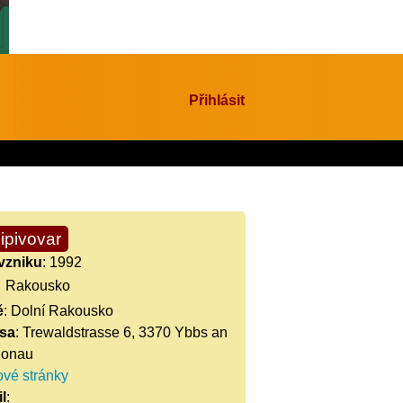
Přihlásit
ipivovar
vzniku
: 1992
Rakousko
ě
: Dolní Rakousko
sa
: Trewaldstrasse 6, 3370 Ybbs an
Donau
vé stránky
l
: