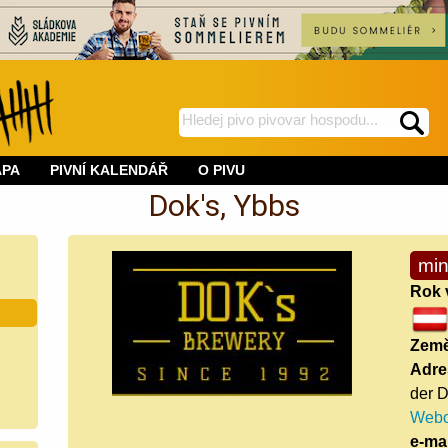
hledej
spustí
na
hledání
APA
PIVNÍ KALENDÁŘ
O PIVU
BeerWeb
Dok's, Ybbs
min
Rok 
Zem
Adre
der 
Webo
e-mai