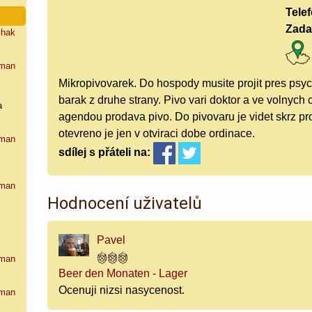
Tele
Zada
shak
man
Mikropivovarek. Do hospody musite projit pres psych
barak z druhe strany. Pivo vari doktor a ve volnych 
a
agendou prodava pivo. Do pivovaru je videt skrz 
otevreno je jen v otviraci dobe ordinace.
man
sdílej
s přáteli
na:
man
Hodnocení uživatelů
Pavel
man
Beer den Monaten - Lager
Ocenuji nizsi nasycenost.
man