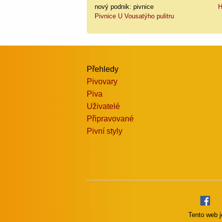
nový podnik: pivnice
H
Pivnice U Vousatýho pulitru
Přehledy
Pivovary
Piva
Uživatelé
Připravované
Pivní styly
Tento web j