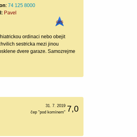
fon
:
74 125 8000
l:
Pavel
iatrickou ordinaci nebo obejit
chvilich sestricka mezi jinou
prosklene dvere garaze. Samozrejme
31. 7. 2019
7,0
čep "pod komínem"