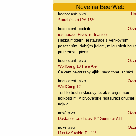
Nově na BeerWeb
hodnocení: pivo
Li
Starobělská IPA 15%
hodnocení: podnik
Ozz
restaurace Pivovar Hnanice
Hezká moderní restaurace s venkovním
posezením, dobrým jídlem, milou obsluhou 
prumerným pivem.
hodnocení: pivo
Ozz
WolfGang 13 Pale Ale
Celkem nevýrazný ejlík, neco tomu schází.
hodnocení: pivo
Ozz
WolfGang 12°
Tenhle trochu sladový ležák s príjemnou
horkostí mi v pivovarské restauraci chutnal
nejvíc.
nové pivo
Ozz
Dostaneš co chceš 10° Summer ALE
nové pivo
Ozz
Mazák Saphir IPL 11°