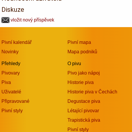
Diskuze
vložit nový příspěvek
Pivní kalendář
Pivní mapa
Novinky
Mapa podniků
Přehledy
O pivu
Pivovary
Pivo jako nápoj
Piva
Historie piva
Uživatelé
Historie piva v Čechách
Připravované
Degustace piva
Pivní styly
Létající pivovar
Trapistická piva
Pivní styly