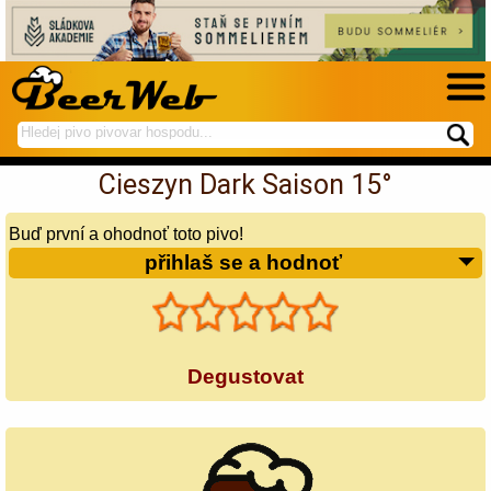
hledej
spustí
na
hledání
Cieszyn Dark Saison 15°
BeerWeb
Buď první a ohodnoť toto pivo!
přihlaš se a hodnoť
Degustovat