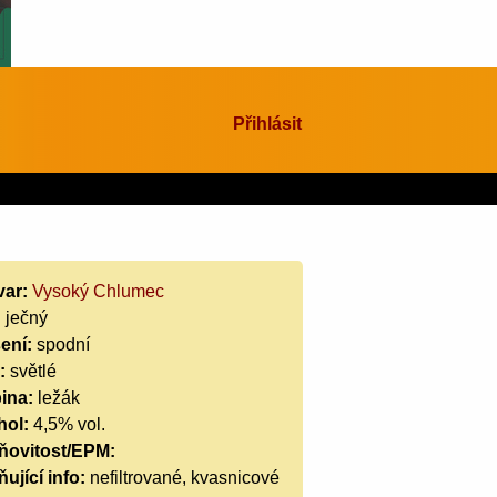
Přihlásit
var:
Vysoký Chlumec
:
ječný
ení:
spodní
:
světlé
ina:
ležák
hol:
4,5% vol.
ňovitost/EPM:
ující info:
nefiltrované, kvasnicové