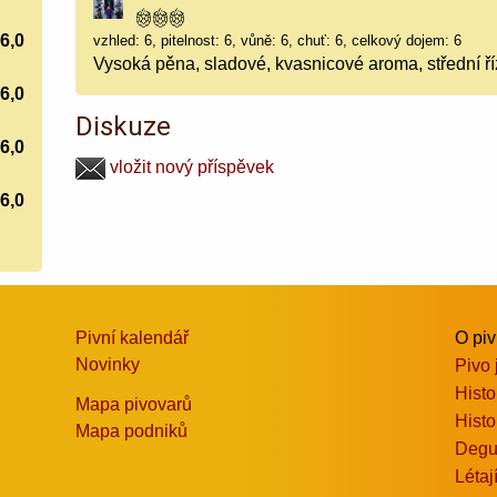
6,0
vzhled: 6, pitelnost: 6, vůně: 6, chuť: 6, celkový dojem: 6
Vysoká pěna, sladové, kvasnicové aroma, střední ř
6,0
Diskuze
6,0
vložit nový příspěvek
6,0
Pivní kalendář
O pi
Novinky
Pivo 
Histo
Mapa pivovarů
Histo
Mapa podniků
Degu
Létaj