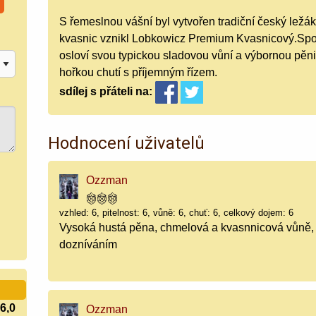
S řemeslnou vášní byl vytvořen tradiční český ležá
kvasnic vznikl Lobkowicz Premium Kvasnicový.Spod
osloví svou typickou sladovou vůní a výbornou pěn
hořkou chutí s příjemným řízem.
sdílej
s přáteli
na:
Hodnocení uživatelů
Ozzman
vzhled: 6, pitelnost: 6, vůně: 6, chuť: 6, celkový dojem: 6
Vysoká hustá pěna, chmelová a kvasnnicová vůně, 
dozníváním
6,0
Ozzman