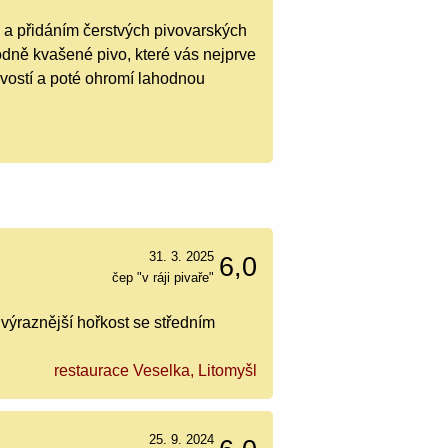
k a přidáním čerstvých pivovarských
ně kvašené pivo, které vás nejprve
ivostí a poté ohromí lahodnou
31. 3. 2025
6,0
čep "v ráji pivaře"
výraznější hořkost se středním
restaurace Veselka, Litomyšl
25. 9. 2024