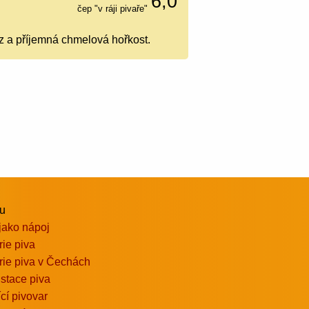
6,0
čep "v ráji pivaře"
íz a příjemná chmelová hořkost.
vu
jako nápoj
rie piva
rie piva v Čechách
stace piva
ící pivovar