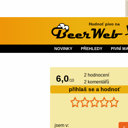
Hodnoť pivo na
NOVINKY
PŘEHLEDY
PIVNÍ M
2
hodnocení
6,0
/
10
2 komentářů
přihlaš se a hodnoť
jsem v: