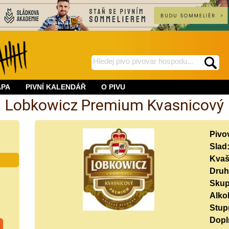
hledej
spustí
na
hledání
APA
PIVNÍ KALENDÁŘ
O PIVU
BeerWeb
Lobkowicz Premium Kvasnicový
Pivo
Slad
Kvaš
Druh
Skup
Alko
Stup
Doplň