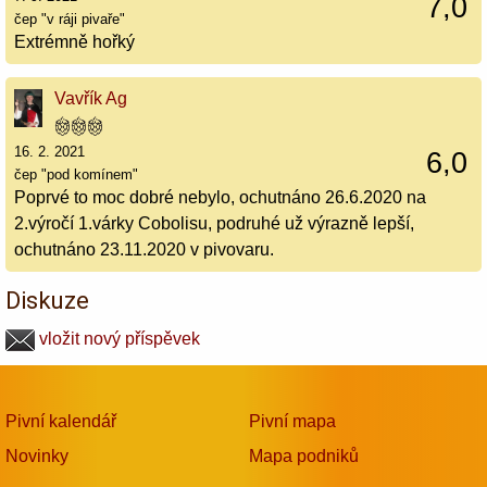
7,0
čep "v ráji pivaře"
Extrémně hořký
Vavřík Ag
16. 2. 2021
6,0
čep "pod komínem"
Poprvé to moc dobré nebylo, ochutnáno 26.6.2020 na
2.výročí 1.várky Cobolisu, podruhé už výrazně lepší,
ochutnáno 23.11.2020 v pivovaru.
Diskuze
vložit nový příspěvek
Pivní kalendář
Pivní mapa
Novinky
Mapa podniků