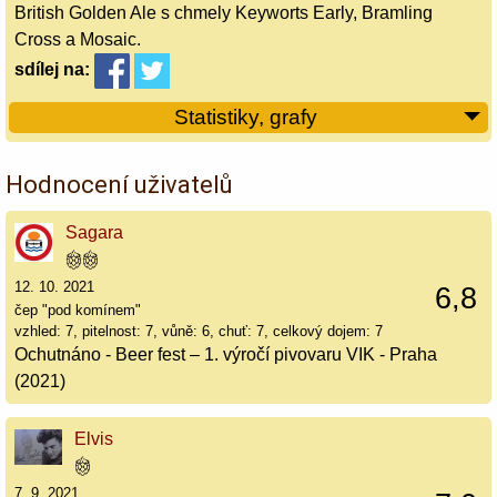
British Golden Ale s chmely Keyworts Early, Bramling
Cross a Mosaic.
sdílej
na:
Statistiky, grafy
Hodnocení uživatelů
Sagara
12. 10. 2021
6,8
čep "pod komínem"
vzhled: 7, pitelnost: 7, vůně: 6, chuť: 7, celkový dojem: 7
Ochutnáno - Beer fest – 1. výročí pivovaru VIK - Praha
(2021)
Elvis
7. 9. 2021