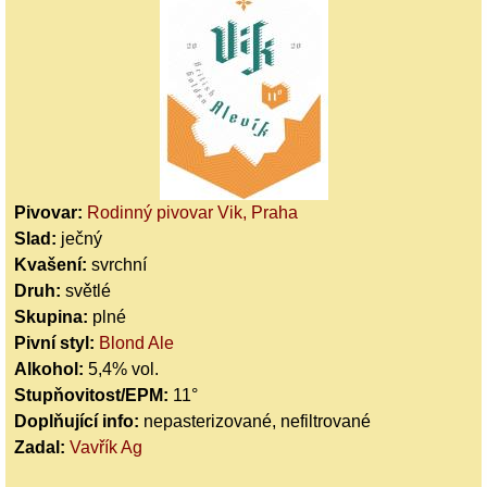
Pivovar:
Rodinný pivovar Vik, Praha
Slad:
ječný
Kvašení:
svrchní
Druh:
světlé
Skupina:
plné
Pivní styl:
Blond Ale
Alkohol:
5,4% vol.
Stupňovitost/EPM:
11°
Doplňující info:
nepasterizované, nefiltrované
Zadal:
Vavřík Ag