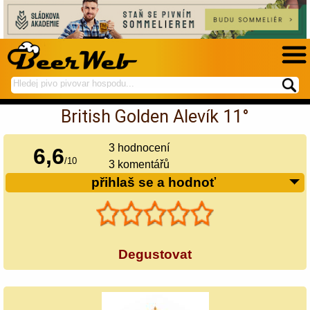
hledej
spustí
na
hledání
British Golden Alevík 11°
BeerWeb
3
hodnocení
6,6
/
10
3 komentářů
přihlaš se a hodnoť
Degustovat